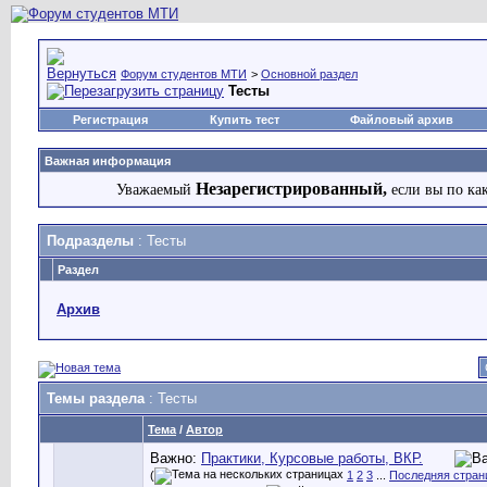
Форум студентов МТИ
>
Основной раздел
Тесты
Регистрация
Купить тест
Файловый архив
Важная информация
Незарегистрированный,
Уважаемый
если вы по ка
Подразделы
: Тесты
Раздел
Архив
Темы раздела
: Тесты
Тема
/
Автор
Важно:
Практики, Курсовые работы, ВКР.
(
1
2
3
...
Последняя стран