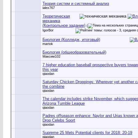
Теория систем и системный анализ
ialex767
Теоретическая
механика
(Контрольное задание)
(
IgorBor
Биология (Колледж, итоговый)
martok
Биология (общеобразовательный)
Максим102
7 higher education baseball prospective buyers towa
this year
qiaodan
Saturday Chicken Droppings: Wherever yet another ca
the combine
qiaodan
The calendar includes strike November, which sugges
Arizona Tumble League
qiaodan
Padres offseason enhance: Naylor and Urias known 
Drop Celebs Sport
qiaodan
Supreme 25 Mets Potential clients for 2018: 20-19
qiaodan