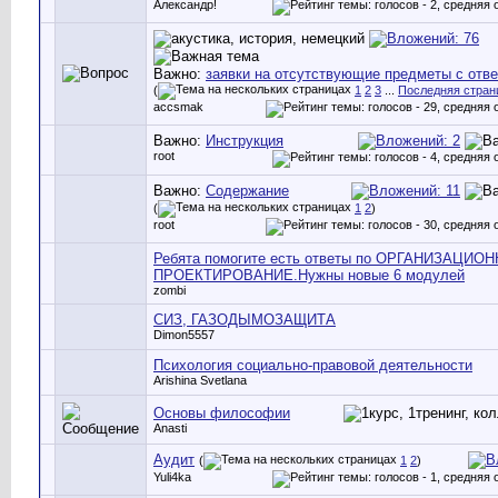
Александр!
Важно:
заявки на отсутствующие предметы с отв
(
1
2
3
...
Последняя стран
accsmak
Важно:
Инструкция
root
Важно:
Содержание
(
1
2
)
root
Ребята помогите есть ответы по ОРГАНИЗАЦИО
ПРОЕКТИРОВАНИЕ.Нужны новые 6 модулей
zombi
СИЗ, ГАЗОДЫМОЗАЩИТА
Dimon5557
Психология социально-правовой деятельности
Arishina Svetlana
Основы философии
Anasti
Аудит
(
1
2
)
Yuli4ka