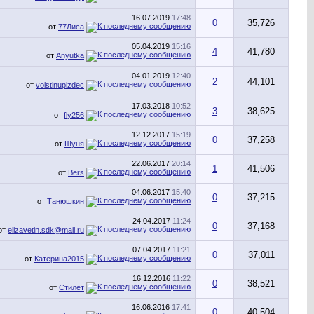
16.07.2019
17:48
0
35,726
от
77Лиса
05.04.2019
15:16
4
41,780
от
Anyutka
04.01.2019
12:40
2
44,101
от
voistinupizdec
17.03.2018
10:52
3
38,625
от
fly256
12.12.2017
15:19
0
37,258
от
Шуня
22.06.2017
20:14
1
41,506
от
Bers
04.06.2017
15:40
0
37,215
от
Танюшкин
24.04.2017
11:24
0
37,168
от
elizavetin.sdk@mail.ru
07.04.2017
11:21
0
37,011
от
Катерина2015
16.12.2016
11:22
0
38,521
от
Стилет
16.06.2016
17:41
0
40,504