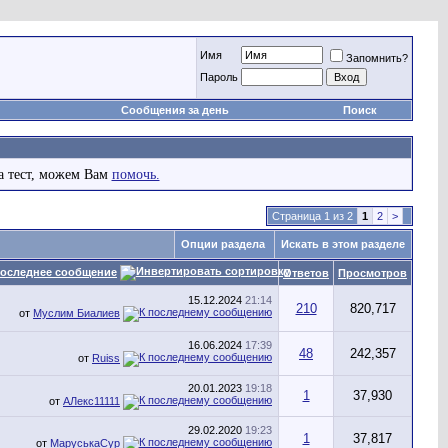
Имя
Запомнить?
Пароль
Сообщения за день
Поиск
а тест, можем Вам
помочь.
Страница 1 из 2
1
2
>
Опции раздела
Искать в этом разделе
оследнее сообщение
Ответов
Просмотров
15.12.2024
21:14
210
820,717
от
Муслим Биалиев
16.06.2024
17:39
48
242,357
от
Ruiss
20.01.2023
19:18
1
37,930
от
АЛекс11111
29.02.2020
19:23
1
37,817
от
МаруськаСур