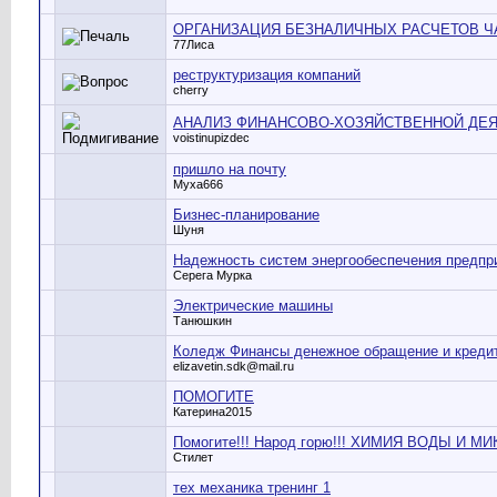
ОРГАНИЗАЦИЯ БЕЗНАЛИЧНЫХ РАСЧЕТОВ ЧА
77Лиса
реструктуризация компаний
cherry
АНАЛИЗ ФИНАНСОВО-ХОЗЯЙСТВЕННОЙ ДЕЯ
voistinupizdec
пришло на почту
Муха666
Бизнес-планирование
Шуня
Надежность систем энергообеспечения предпр
Серега Мурка
Электрические машины
Танюшкин
Коледж Финансы денежное обращение и кредит
elizavetin.sdk@mail.ru
ПОМОГИТЕ
Катерина2015
Помогите!!! Народ горю!!! ХИМИЯ ВОДЫ И М
Стилет
тех механика тренинг 1