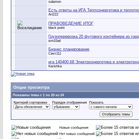
salamon
Есть ответы на ИГА Теплоэнергетика и теплоте
Art222
ПРАВОВЕДЕНИЕ ИТОГ
black point
Грузоперевозка 20 футового контейнера из го
ism33ail
Бизнес планирование
Свет111
ига 140400.68 Электроэнергетика и электротех
Karishka
Опции просмотра
Показаны темы с 1 по 20 из 24
Критерий сортировки
Порядок отображения
Показать
Новые сообщения
Нет новых сообщений