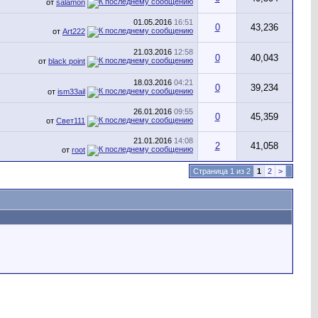
от
salamon
01.05.2016
16:51
0
43,236
от
Art222
21.03.2016
12:58
0
40,043
от
black point
18.03.2016
04:21
0
39,234
от
ism33ail
26.01.2016
09:55
0
45,359
от
Свет111
21.01.2016
14:08
2
41,058
от
root
Страница 1 из 2
1
2
>