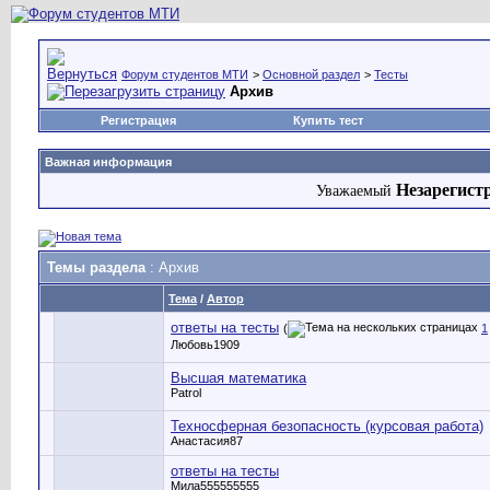
Форум студентов МТИ
>
Основной раздел
>
Тесты
Архив
Регистрация
Купить тест
Важная информация
Незарегист
Уважаемый
Темы раздела
: Архив
Тема
/
Автор
ответы на тесты
(
1
Любовь1909
Высшая математика
Patrol
Техносферная безопасность (курсовая работа)
Анастасия87
ответы на тесты
Мила555555555