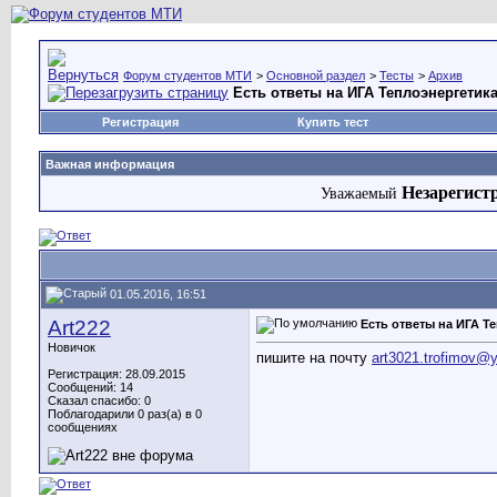
Форум студентов МТИ
>
Основной раздел
>
Тесты
>
Архив
Есть ответы на ИГА Теплоэнергетика
Регистрация
Купить тест
Важная информация
Незарегист
Уважаемый
01.05.2016, 16:51
Art222
Есть ответы на ИГА Т
Новичок
пишите на почту
art3021.trofimov@
Регистрация: 28.09.2015
Сообщений: 14
Сказал спасибо: 0
Поблагодарили 0 раз(а) в 0
сообщениях