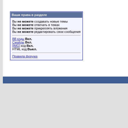
Ваши права в разделе
Вы
не можете
создавать новые темы
Вы
не можете
отвечать в темах
Вы
не можете
прикреплять вложения
Вы
не можете
редактировать свои сообщения
BB коды
Вкл.
Смайлы
Вкл.
[IMG]
код
Вкл.
HTML код
Выкл.
Правила форума