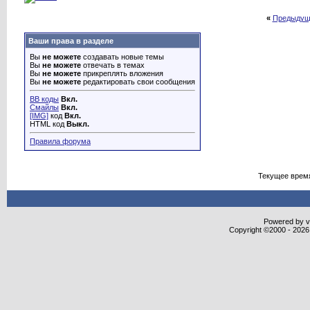
«
Предыдущ
Ваши права в разделе
Вы
не можете
создавать новые темы
Вы
не можете
отвечать в темах
Вы
не можете
прикреплять вложения
Вы
не можете
редактировать свои сообщения
BB коды
Вкл.
Смайлы
Вкл.
[IMG]
код
Вкл.
HTML код
Выкл.
Правила форума
Текущее врем
Powered by vB
Copyright ©2000 - 2026,