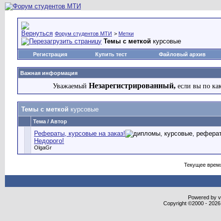
Форум студентов МТИ
>
Метки
Темы с меткой
курсовые
Регистрация
Купить тест
Файловый архив
Важная информация
Незарегистрированный,
Уважаемый
если вы по ка
Темы с меткой
курсовые
Тема / Автор
Рефераты, курсовые на заказ!
Недорого!
OlgaGr
Текущее врем
Powered by vB
Copyright ©2000 - 2026,