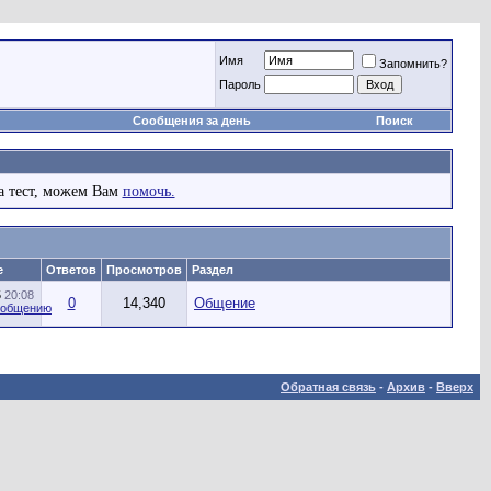
Имя
Запомнить?
Пароль
Сообщения за день
Поиск
а тест, можем Вам
помочь.
е
Ответов
Просмотров
Раздел
5
20:08
0
14,340
Общение
Обратная связь
-
Архив
-
Вверх