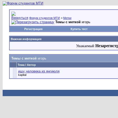
Форум студентов МТИ
>
Метки
Темы с меткой
игорь
Регистрация
Купить тест
Важная информация
Незарегист
Уважаемый
Темы с меткой
игорь
Тема / Автор
ищу человека из янгиюля
kapital