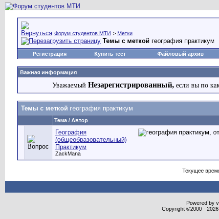
Форум студентов МТИ
>
Метки
Темы с меткой
география практикум
Регистрация
Купить тест
Файловый архив
Важная информация
Незарегистрированный,
Уважаемый
если вы по ка
Темы с меткой
география практикум
Тема / Автор
География
(общеобразовательный)
Практикум
ZackMana
Текущее врем
Powered by vB
Copyright ©2000 - 2026,