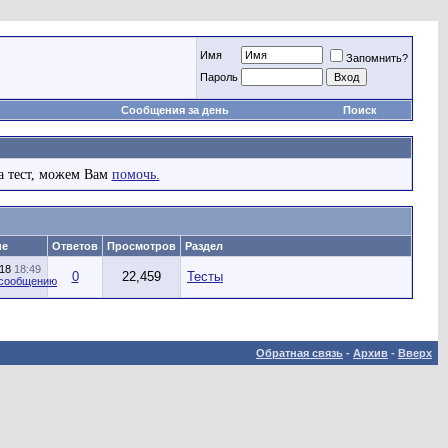
Имя
Запомнить?
Пароль
Сообщения за день
Поиск
а тест, можем Вам
помочь.
ие
Ответов
Просмотров
Раздел
018
18:49
0
22,459
Тесты
Обратная связь
-
Архив
-
Вверх