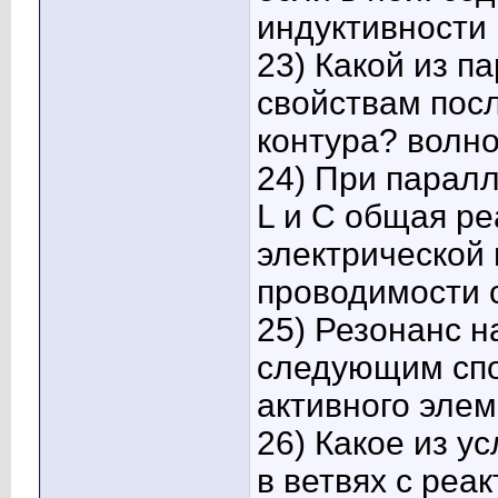
индуктивности 
23) Какой из п
свойствам пос
контура? волно
24) При парал
L и C общая р
электрической 
проводимости 
25) Резонанс н
следующим спо
активного элем
26) Какое из ус
в ветвях с ре