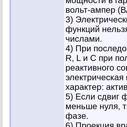
мощности в гар
вольт-ампер (В
3) Электричес
функций нельз
числами.
4) При послед
R, L и C при п
реактивного со
электрическая
характер: акти
5) Если сдвиг
меньше нуля, т
фазе.
6) Проекция в