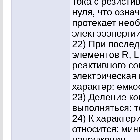
тока с резист
нуля, что озна
протекает нео
электроэнергии
22) При после
элементов R, L
реактивного со
электрическая
характер: емко
23) Деление к
выполняться: т
24) К характер
относится: ми
напряжения.