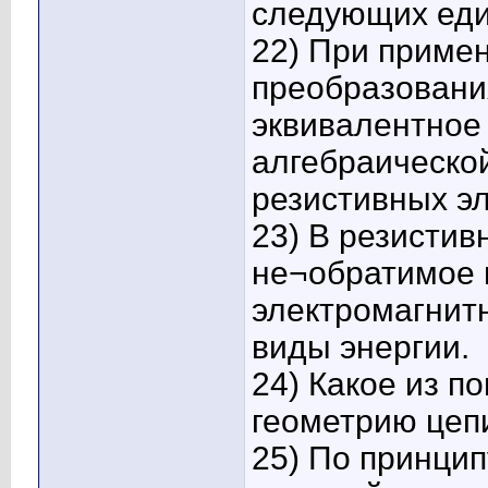
следующих един
22) При приме
преобразовани
эквивалентное
алгебраическо
резистивных э
23) В резистив
не¬обратимое 
электромагнитн
виды энергии.
24) Какое из п
геометрию цепи
25) По принцип