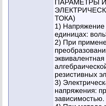
ПАРАМЕТРЫ И
ЭЛЕКТРИЧЕС
ТОКА)
1) Напряжение
единицах: вольт
2) При примен
преобразовани
эквивалентная
алгебраическо
резистивных э
3) Электричес
напряжения: п
зависимостью.