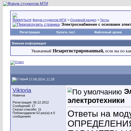
Форум студентов МТИ
>
Основной раздел
>
Тесты
Электроснабжение с основами элек
Регистрация
Купить тест
Файловый архив
Важная информация
Незарегистрированный,
Уважаемый
если вы по ка
17.06.2014, 11:28
Viktoria
Э
Новичок
электротехники
Регистрация: 06.12.2012
Сообщений: 17
Сказал спасибо: 11
Ответы на мо
Поблагодарили 52 раз(а) в 6
сообщениях
ОПРЕДЕЛЕНИ