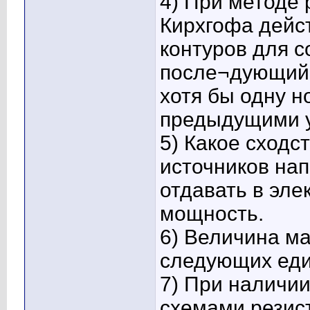
4) При методе
Кирхгофа дейс
контуров для 
после¬дующий 
хотя бы одну н
предыдущими 
5) Какое сходс
источников нап
отдавать в эл
мощность.
6) Величина ма
следующих един
7) При наличи
схемами резис