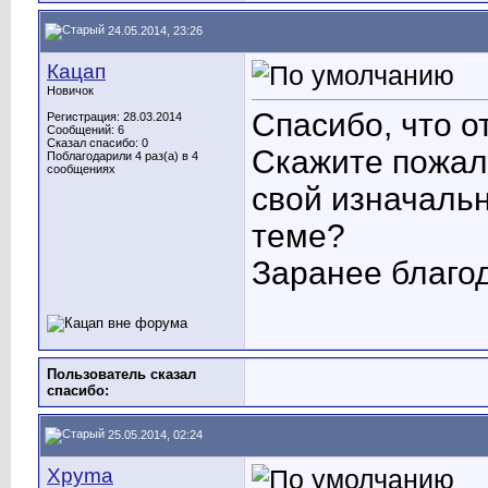
24.05.2014, 23:26
Кацап
Новичок
Спасибо, что о
Регистрация: 28.03.2014
Сообщений: 6
Сказал спасибо: 0
Скажите пожалу
Поблагодарили 4 раз(а) в 4
сообщениях
свой изначаль
теме?
Заранее благо
Пользователь сказал
cпасибо:
25.05.2014, 02:24
Xpyma