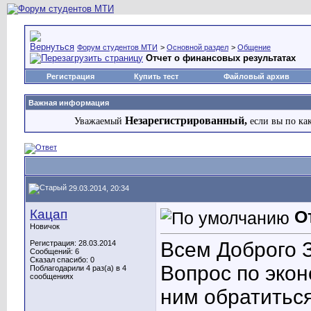
Форум студентов МТИ
>
Основной раздел
>
Общение
Отчет о финансовых результатах
Регистрация
Купить тест
Файловый архив
Важная информация
Незарегистрированный,
Уважаемый
если вы по ка
29.03.2014, 20:34
Кацап
О
Новичок
Всем Доброго 
Регистрация: 28.03.2014
Сообщений: 6
Сказал спасибо: 0
Вопрос по экон
Поблагодарили 4 раз(а) в 4
сообщениях
ним обратитьс