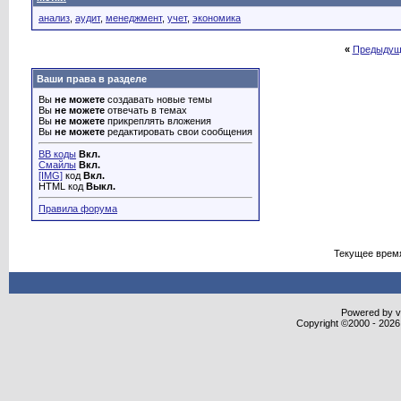
анализ
,
аудит
,
менеджмент
,
учет
,
экономика
«
Предыдущ
Ваши права в разделе
Вы
не можете
создавать новые темы
Вы
не можете
отвечать в темах
Вы
не можете
прикреплять вложения
Вы
не можете
редактировать свои сообщения
BB коды
Вкл.
Смайлы
Вкл.
[IMG]
код
Вкл.
HTML код
Выкл.
Правила форума
Текущее врем
Powered by vB
Copyright ©2000 - 2026,