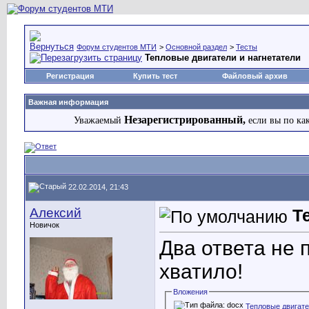
Форум студентов МТИ
>
Основной раздел
>
Тесты
Тепловые двигатели и нагнетатели
Регистрация
Купить тест
Файловый архив
Важная информация
Незарегистрированный,
Уважаемый
если вы по ка
22.02.2014, 21:43
Алексий
Т
Новичок
Два ответа не 
хватило!
Вложения
Тепловые двигате