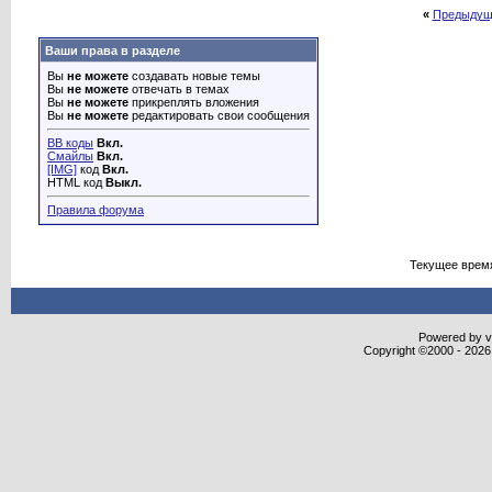
«
Предыдущ
Ваши права в разделе
Вы
не можете
создавать новые темы
Вы
не можете
отвечать в темах
Вы
не можете
прикреплять вложения
Вы
не можете
редактировать свои сообщения
BB коды
Вкл.
Смайлы
Вкл.
[IMG]
код
Вкл.
HTML код
Выкл.
Правила форума
Текущее врем
Powered by vB
Copyright ©2000 - 2026,