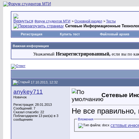
Форум студентов МТИ
>
Основной раздел
>
Тесты
Сетевые Информационные Техноло
Регистрация
Купить тест
Файловый архив
Важная информация
Незарегистрированный,
Уважаемый
если вы по ка
17.10.2013, 12:32
anykey711
Сетевые Ин
Новичок
Регистрация: 28.01.2013
Сообщений: 7
Не все правильно, 
Сказал спасибо: 22
Поблагодарили 13 раз(а) в 3
Вложения
сообщениях
СЕТЕВЫЕ ИНФО