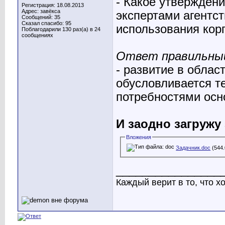
- Какое утвержден
Регистрация: 18.08.2013
Адрес: завёкса
экспертами агентс
Сообщений: 35
Сказал спасибо: 95
использования ко
Поблагодарили 130 раз(а) в 24
сообщениях
Ответ правильны
- развитие в обла
обусловливается т
потребностями осн
И заодно загружу
Вложения
Задачник.doc
(544.
________________
Каждый верит в то, что хо