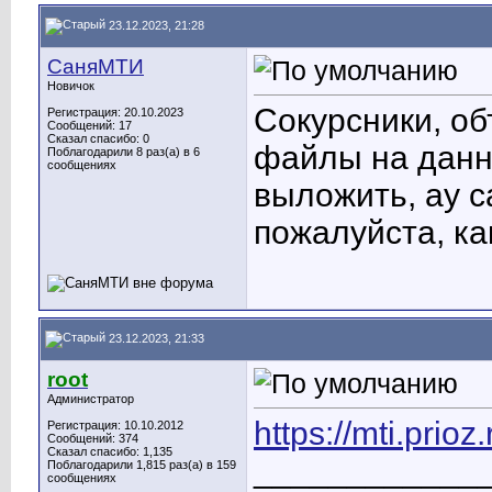
23.12.2023, 21:28
СаняМТИ
Новичок
Сокурсники, об
Регистрация: 20.10.2023
Сообщений: 17
Сказал спасибо: 0
файлы на данны
Поблагодарили 8 раз(а) в 6
сообщениях
выложить, ау с
пожалуйста, ка
23.12.2023, 21:33
root
Администратор
https://mti.prioz
Регистрация: 10.10.2012
Сообщений: 374
Сказал спасибо: 1,135
____________
Поблагодарили 1,815 раз(а) в 159
сообщениях