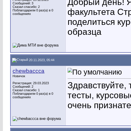
Добрый день! Я
Сообщений: 3
Сказал спасибо: 2
факультета Ст
Поблагодарили 0 раз(а) в 0
сообщениях
поделиться ку
образца
20.11.2023, 05:44
chewbaccca
Новичок
Здравствуйте, 
Регистрация: 29.03.2023
Сообщений: 2
Сказал спасибо: 1
тесты, курсовы
Поблагодарили 0 раз(а) в 0
сообщениях
очень признат