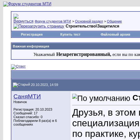
Форум студентов МТИ
>
Основной раздел
>
Общение
Строительство\Защитился
Регистрация
Купить тест
Файловый архив
Важная информация
Незарегистрированный,
Уважаемый
если вы по ка
20.10.2023, 14:59
СаняМТИ
С
Новичок
Друзья, в этом
Регистрация: 20.10.2023
Сообщений: 17
Сказал спасибо: 0
специализация
Поблагодарили 8 раз(а) в 6
сообщениях
по практике, ку