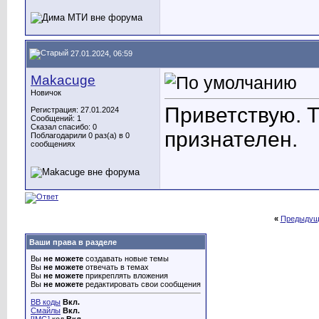
27.01.2024, 06:59
Makacuge
Новичок
Приветствую. Т
Регистрация: 27.01.2024
Сообщений: 1
Сказал спасибо: 0
признателен.
Поблагодарили 0 раз(а) в 0
сообщениях
«
Предыдущ
Ваши права в разделе
Вы
не можете
создавать новые темы
Вы
не можете
отвечать в темах
Вы
не можете
прикреплять вложения
Вы
не можете
редактировать свои сообщения
BB коды
Вкл.
Смайлы
Вкл.