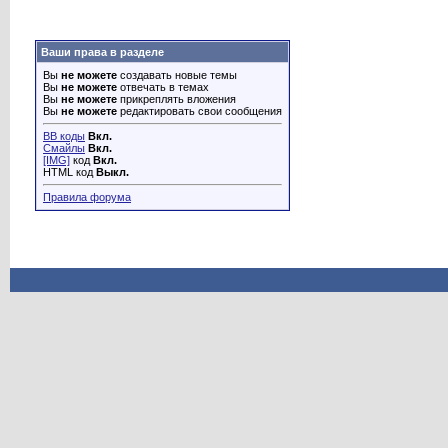
Ваши права в разделе
Вы
не можете
создавать новые темы
Вы
не можете
отвечать в темах
Вы
не можете
прикреплять вложения
Вы
не можете
редактировать свои сообщения
BB коды
Вкл.
Смайлы
Вкл.
[IMG]
код
Вкл.
HTML код
Выкл.
Правила форума