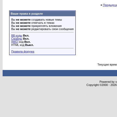
«
Предыдущ
Ваши права в разделе
Вы
не можете
создавать новые темы
Вы
не можете
отвечать в темах
Вы
не можете
прикреплять вложения
Вы
не можете
редактировать свои сообщения
BB коды
Вкл.
Смайлы
Вкл.
[IMG]
код
Вкл.
HTML код
Выкл.
Правила форума
Текущее врем
Powered by vB
Copyright ©2000 - 2026,