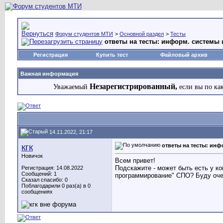
Форум студентов МТИ
>
Основной раздел
>
Тесты
ответы на тесты: информ. системы 
Регистрация
Купить тест
Файловый архив
Важная информация
Незарегистрированный,
Уважаемый
если вы по ка
14.11.2022, 21:17
кгк
ответы на тесты: инф
Новичок
Всем привет!
Подскажите - может быть есть у к
Регистрация: 14.08.2022
Сообщений: 1
программирование" СПО? Буду оче
Сказал спасибо: 0
Поблагодарили 0 раз(а) в 0
сообщениях