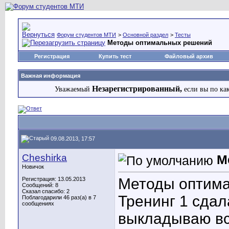
Форум студентов МТИ
>
Основной раздел
>
Тесты
Методы оптимальных решений
Регистрация
Купить тест
Файловый архив
Важная информация
Незарегистрированный,
Уважаемый
если вы по ка
09.08.2013, 17:57
Cheshirka
М
Новичок
Методы оптим
Регистрация: 13.05.2013
Сообщений: 8
Сказал спасибо: 2
Тренинг 1 сдал
Поблагодарили 46 раз(а) в 7
сообщениях
выкладываю вс