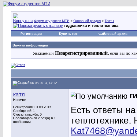
Форум студентов МТИ
>
Основной раздел
>
Тесты
гидравлика и теплотехника
Регистрация
Купить тест
Файловый архив
Важная информация
Незарегистрированный,
Уважаемый
если вы по ка
06.08.2013, 14:12
катя
г
Новичок
Есть ответы на
Регистрация: 01.03.2013
Сообщений: 1
Сказал спасибо: 0
теплотехнике. 
Поблагодарили 2 раз(а) в 1
сообщении
Kat7468@yande