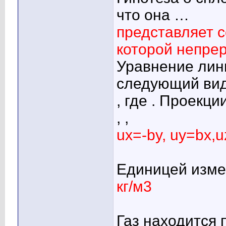
что она …
представляет 
которой непре
Уравнение лини
следующий вид
, где . Проекц
, ,
ux=-by, uy=bx,
Единицей изме
кг/м3
Газ находится