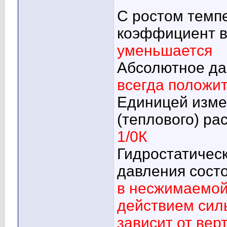
С ростом темп
коэффициент в
уменьшается
Абсолютное да
всегда положи
Единицей изме
(теплового) ра
1/0К
Гидростатичес
давления состо
в несжимаемой
действием сил
зависит от вер