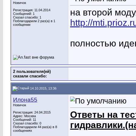
Новичок
на второй моду
Регистрация: 11.04.2014
Сообщений: 1
Сказал спасибо: 1
http://mti.prio
Поблагодарили 2 раз(а) в 1
сообщении
полностью иде
2 пользователя(ей)
сказали cпасибо:
14.10.2015, 13:36
Илона55
Новичок
Ответы на тес
Регистрация: 24.04.2015
Адрес: Москва
Сообщений: 11
гидравлики.(на
Сказал спасибо: 0
Поблагодарили 44 раз(а) в 8
сообщениях