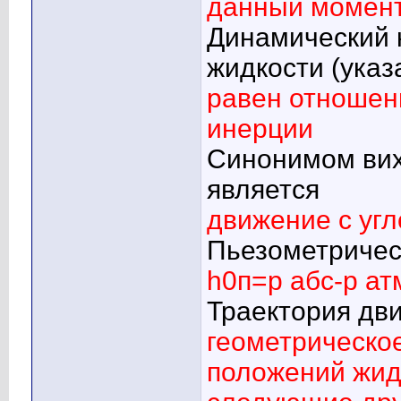
данный момен
Динамический 
жидкости (указ
равен отношен
инерции
Синонимом вих
является
движение с уг
Пьезометрическ
h0п=p абс-р ат
Траектория дв
геометрическо
положений жид