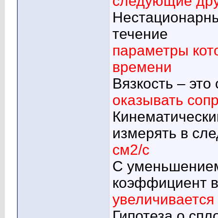
следующие дру
Нестационарны
течение
параметры кот
времени
Вязкость – это
оказывать соп
Кинематически
измерять в сл
см2/с
С уменьшением
коэффициент в
увеличивается
Гипотеза о спл