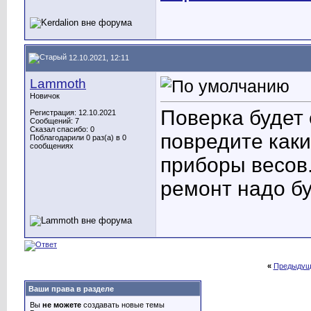
12.10.2021, 12:11
Lammoth
Новичок
Поверка будет
Регистрация: 12.10.2021
Сообщений: 7
Сказал спасибо: 0
повредите как
Поблагодарили 0 раз(а) в 0
сообщениях
приборы весов.
ремонт надо бу
«
Предыдущ
Ваши права в разделе
Вы
не можете
создавать новые темы