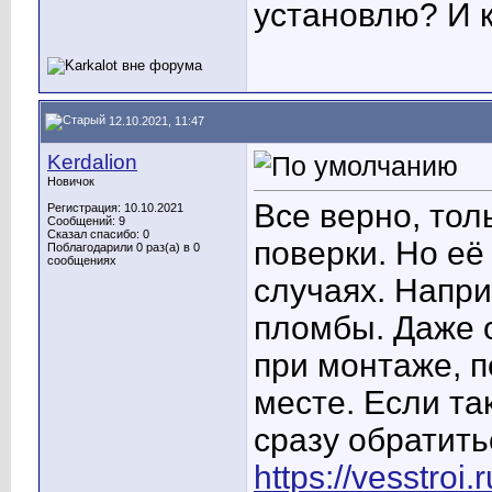
установлю? И к
12.10.2021, 11:47
Kerdalion
Новичок
Все верно, тол
Регистрация: 10.10.2021
Сообщений: 9
Сказал спасибо: 0
поверки. Но её
Поблагодарили 0 раз(а) в 0
сообщениях
случаях. Напр
пломбы. Даже о
при монтаже, п
месте. Если та
сразу обратить
https://vesstroi