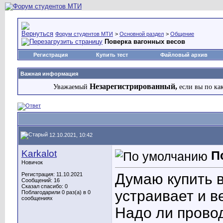
Форум студентов МТИ
>
Основной раздел
>
Общение
Поверка вагонных весов
Регистрация
Купить тест
Файловый архив
Важная информация
Незарегистрированный,
Уважаемый
если вы по ка
12.10.2021, 10:42
Karkalot
П
Новичок
Думаю купить в
Регистрация: 11.10.2021
Сообщений: 16
Сказал спасибо: 0
устраивает и в
Поблагодарили 0 раз(а) в 0
сообщениях
Надо ли провод