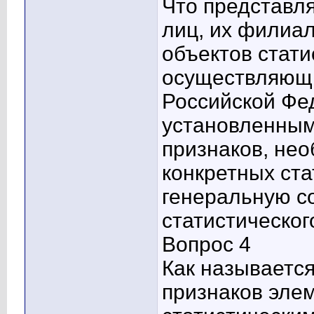
Что представл
лиц, их филиал
объектов стати
осуществляющи
Российской Фе
установленны
признаков, не
конкретных ст
генеральную с
статистическо
Вопрос 4
Как называетс
признаков эле