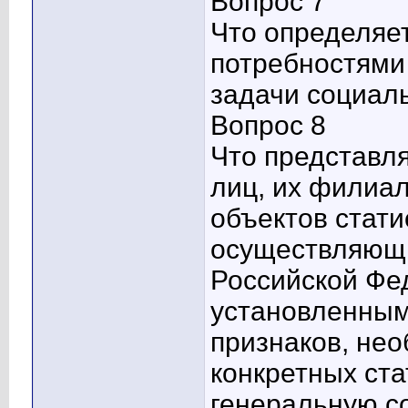
Вопрос 7
Что определяе
потребностями
задачи социал
Вопрос 8
Что представл
лиц, их филиал
объектов стати
осуществляющи
Российской Фе
установленны
признаков, не
конкретных ст
генеральную с