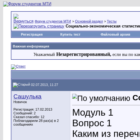
Форум студентов МТИ
>
Основной раздел
>
Тесты
Социально-экономическая статисти
Регистрация
Купить тест
Файловый архив
Важная информация
Незарегистрированный,
Уважаемый
если вы по ка
02.07.2013, 11:27
Сашулька
С
Новичок
Модуль 1
Регистрация: 17.02.2013
Сообщений: 2
Сказал спасибо: 12
Вопрос 1
Поблагодарили 28 раз(а) в 2
сообщениях
Каким из пере