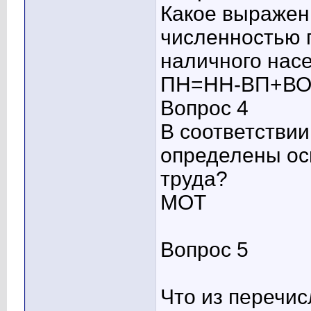
Какое выражен
численностью 
наличного нас
ПН=НН-ВП+В
Вопрос 4
В соответствии
определены ос
труда?
МОТ
Вопрос 5
Что из перечис