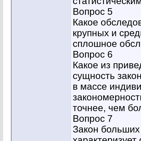
статистически
Вопрос 5
Какое обследо
крупных и сре
сплошное обс
Вопрос 6
Какое из прив
сущность зако
в массе индив
закономерност
точнее, чем б
Вопрос 7
Закон больших
характеризует