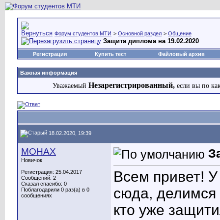
Форум студентов МТИ
>
Основной раздел
>
Общение
Защита диплома на 19.02.2020
Регистрация
Купить тест
Файловый архив
Важная информация
Незарегистрированный,
Уважаемый
если вы по ка
18.02.2020, 19:39
MOHAX
З
Новичок
Всем привет! У
Регистрация: 25.04.2017
Сообщений: 2
Сказал спасибо: 0
сюда, делимся 
Поблагодарили 0 раз(а) в 0
сообщениях
кто уже защити