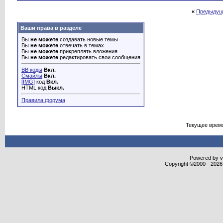
«
Предыдущ
Ваши права в разделе
Вы
не можете
создавать новые темы
Вы
не можете
отвечать в темах
Вы
не можете
прикреплять вложения
Вы
не можете
редактировать свои сообщения
BB коды
Вкл.
Смайлы
Вкл.
[IMG]
код
Вкл.
HTML код
Выкл.
Правила форума
Текущее врем
Powered by vB
Copyright ©2000 - 2026,