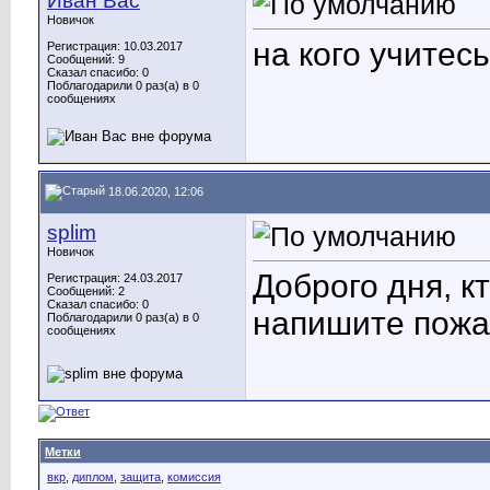
Иван Вас
Новичок
на кого учитес
Регистрация: 10.03.2017
Сообщений: 9
Сказал спасибо: 0
Поблагодарили 0 раз(а) в 0
сообщениях
18.06.2020, 12:06
splim
Новичок
Доброго дня, к
Регистрация: 24.03.2017
Сообщений: 2
Сказал спасибо: 0
напишите пожа
Поблагодарили 0 раз(а) в 0
сообщениях
Метки
вкр
,
диплом
,
защита
,
комиссия