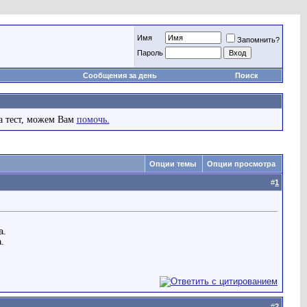
Имя
Запомнить?
Пароль
Сообщения за день
Поиск
а тест, можем Вам
помочь.
Опции темы
Опции просмотра
#
1
а.
.
#
2