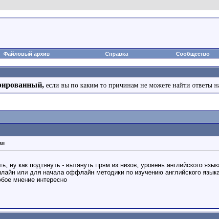
Файловый архив
Справка
Сообщество
рированный,
если вы по каким то причинам не можете найти ответы н
ан
, ну как подтянуть - вытянуть прям из низов, уровень английского язык
нлайн или для начала оффлайн методики по изучению английского языка
юбое мнение интересно