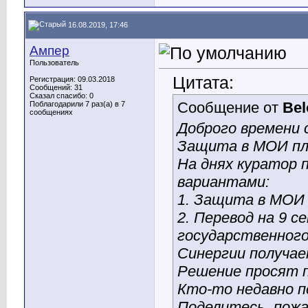
16.08.2019, 17:46
Ампер
Пользователь
Цитата:
Регистрация: 09.03.2018
Сообщений: 31
Сказал спасибо: 0
Сообщение от
Bel
Поблагодарили 7 раз(а) в 7
сообщениях
Доброго времени 
Защита в МОИ пла
На днях куратор 
вариантами:
1. Защита в МОИ 
2. Перевод на 9 
государственног
Синергии получае
Решение просят п
Кто-то недавно п
Поделитесь, пожа