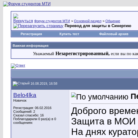
Форум студентов МТИ
>
Основной раздел
>
Общение
Перевод для защиты в Синергию
Регистрация
Купить тест
Файловый архив
Важная информация
Незарегистрированный,
Уважаемый
если вы по ка
16.08.2019, 16:58
Belo4lka
П
Новичок
Доброго времен
Регистрация: 06.02.2016
Сообщений: 2
Сказал спасибо: 16
Защита в МОИ 
Поблагодарили 0 раз(а) в 0
сообщениях
На днях курат