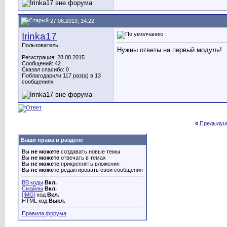
27.06.2019, 14:22
Irinka17
Пользователь
Нужны ответы на первый модуль!
Регистрация: 28.08.2015
Сообщений: 42
Сказал спасибо: 0
Поблагодарили 117 раз(а) в 13
сообщениях
«
Предыдущ
Ваши права в разделе
Вы
не можете
создавать новые темы
Вы
не можете
отвечать в темах
Вы
не можете
прикреплять вложения
Вы
не можете
редактировать свои сообщения
BB коды
Вкл.
Смайлы
Вкл.
[IMG]
код
Вкл.
HTML код
Выкл.
Правила форума