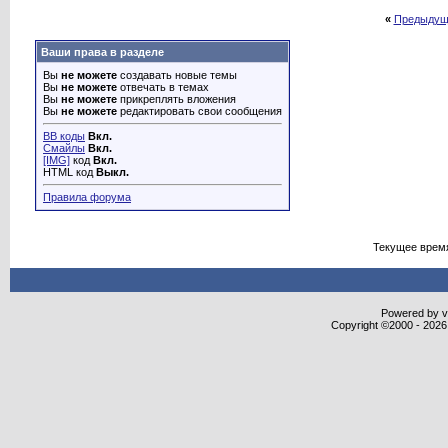
«
Предыдущ
Ваши права в разделе
Вы
не можете
создавать новые темы
Вы
не можете
отвечать в темах
Вы
не можете
прикреплять вложения
Вы
не можете
редактировать свои сообщения
BB коды
Вкл.
Смайлы
Вкл.
[IMG]
код
Вкл.
HTML код
Выкл.
Правила форума
Текущее врем
Powered by vB
Copyright ©2000 - 2026,