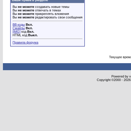
Ваши права в разделе
Вы
не можете
создавать новые темы
Вы
не можете
отвечать в темах
Вы
не можете
прикреплять вложения
Вы
не можете
редактировать свои сообщения
BB коды
Вкл.
Смайлы
Вкл.
[IMG]
код
Вкл.
HTML код
Выкл.
Правила форума
Текущее врем
Powered by vB
Copyright ©2000 - 2026,