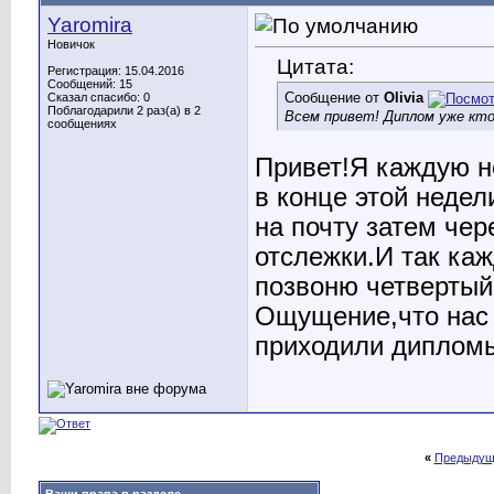
Yaromira
Новичок
Цитата:
Регистрация: 15.04.2016
Сообщений: 15
Сообщение от
Olivia
Сказал спасибо: 0
Поблагодарили 2 раз(а) в 2
Всем привет! Диплом уже кто
сообщениях
Привет!Я каждую н
в конце этой неде
на почту затем че
отслежки.И так ка
позвоню четвертый
Ощущение,что нас 
приходили диплом
«
Предыдущ