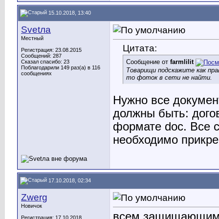
15.10.2018, 13:40
Svetла
Местный
Цитата:
Регистрация: 23.08.2015
Сообщений: 287
Сообщение от
farmlilit
Сказал спасибо: 23
Поблагодарили 149 раз(а) в 116
Товарищи подскажите как пра
сообщениях
то фоток в сети не найти.
Нужно все докумен
должны быть: догов
формате doc. Все 
необходимо прикреп
17.10.2018, 02:34
Zwerg
Новичок
всем защищающимся
Регистрация: 17.10.2018