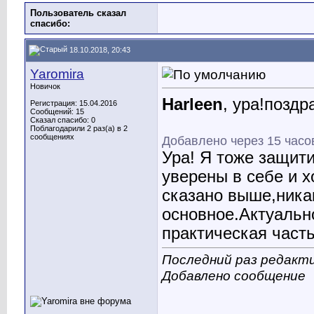
Пользователь сказал
cпасибо:
18.10.2018, 20:43
Yaromira
Новичок
Harleen
, ура!поз
Регистрация: 15.04.2016
Сообщений: 15
Сказал спасибо: 0
Поблагодарили 2 раз(а) в 2
сообщениях
Добавлено через 15 часо
Ура! Я тоже защит
уверены в себе и х
сказано выше,ника
основное.Актуальн
практическая част
Последний раз редакти
Добавлено сообщение