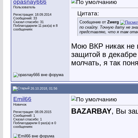
opasnay666
Пользователь
Цитата:
Регистрация: 18.09.2014
Сообщений: 33
Сообщение от
Zwerg
Сказал спасибо: 31
Поблагодарили 11 раз(а) в 8
по скайпу. Точную дату не зн
сообщениях
представляю, что я там отв
Мою ВКР никак не п
защитой в декабре 
молчать, я так пон
26.10.2018, 01:56
Emil66
Новичок
BAZARBAY
, Вы за
Регистрация: 08.09.2015
Сообщений: 1
Сказал спасибо: 1
Поблагодарили 0 раз(а) в 0
сообщениях