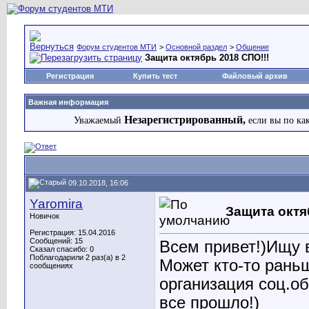
Форум студентов МТИ
>
Основной раздел
>
Общение
Защита октябрь 2018 СПО!!!
Регистрация
Купить тест
Файловый архив
Важная информация
Незарегистрированный,
Уважаемый
если вы по ка
09.10.2018, 16:06
Yaromira
Защита октя
Новичок
Регистрация: 15.04.2016
Сообщений: 15
Всем привет!)Ищу 
Сказал спасибо: 0
Поблагодарили 2 раз(а) в 2
Может кто-то рань
сообщениях
организация соц.о
все прошло!)