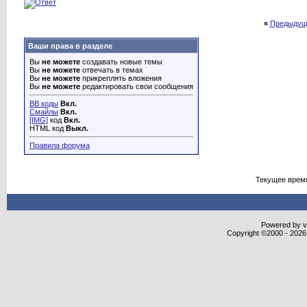
«
Предыдущ
Ваши права в разделе
Вы
не можете
создавать новые темы
Вы
не можете
отвечать в темах
Вы
не можете
прикреплять вложения
Вы
не можете
редактировать свои сообщения
BB коды
Вкл.
Смайлы
Вкл.
[IMG]
код
Вкл.
HTML код
Выкл.
Правила форума
Текущее врем
Powered by vB
Copyright ©2000 - 2026,