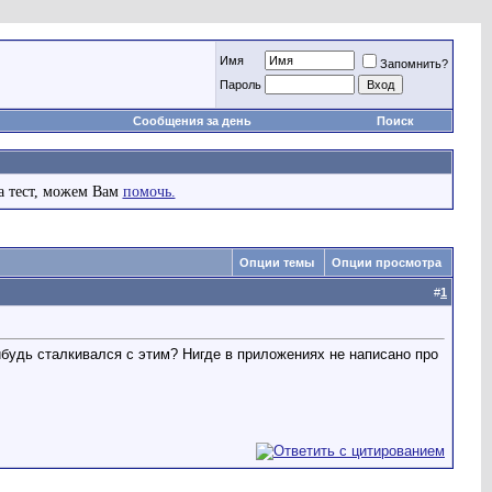
Имя
Запомнить?
Пароль
Сообщения за день
Поиск
а тест, можем Вам
помочь.
Опции темы
Опции просмотра
#
1
ибудь сталкивался с этим? Нигде в приложениях не написано про