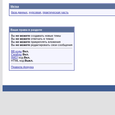
Метки
база данных
,
курсовая
,
практическая часть
Ваши права в разделе
Вы
не можете
создавать новые темы
Вы
не можете
отвечать в темах
Вы
не можете
прикреплять вложения
Вы
не можете
редактировать свои сообщения
BB коды
Вкл.
Смайлы
Вкл.
[IMG]
код
Вкл.
HTML код
Выкл.
Правила форума