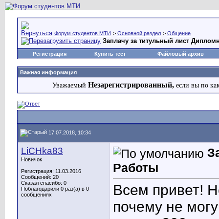
Форум студентов МТИ
>
Основной раздел
>
Общение
Заплачу за титульный лист Диплом
Регистрация
Купить тест
Файловый архив
Важная информация
Незарегистрированный,
Уважаемый
если вы по ка
17.07.2018, 10:34
LiCHka83
З
Новичок
Работы
Регистрация: 11.03.2016
Сообщений: 20
Сказал спасибо: 0
Всем привет! Н
Поблагодарили 0 раз(а) в 0
сообщениях
почему не могу