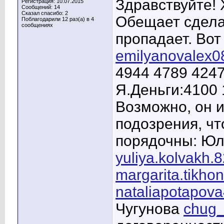
Здравствуйте! 
Регистрация: 10.07.2015
Сообщений: 14
Сказал спасибо: 2
Обещает сделат
Поблагодарили 12 раз(а) в 4
сообщениях
пропадает. Вот
emilyanovalex
4944 4789 4247
Я.Деньги:4100 
Возможно, он и
подозрения, чт
порядочны: Юл
yuliya.kolvakh.
margarita.tikh
nataliapotapov
Чугунова
chug_