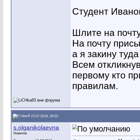
Студент Ивано
Шлите на почту
На почту присы
а я закину туда
Всем откликнув
первому кто п
правилам.
23.07.2018, 09:03
s.olganikolaevna
Новичок