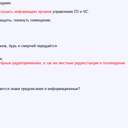
ходимо
ослушать информацию органов
управления ГО и ЧС.
защиты, покинуть помещение;
анов, бурь и смерчей передаётся
и;
тирные радиоприемники, а так же местные радиостанции и телевидение
аются знаки предписания и информационные?