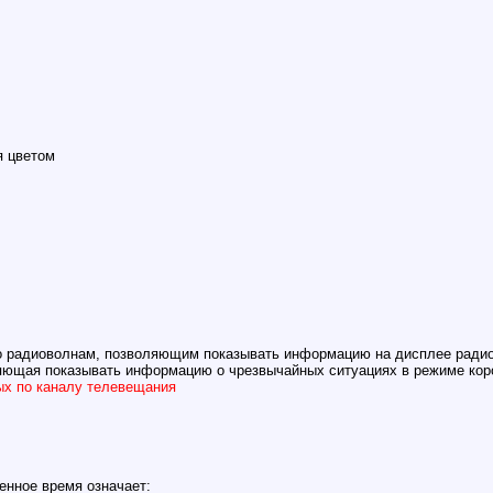
я цветом
о радиоволнам, позволяющим показывать информацию на дисплее ради
яющая показывать информацию о чрезвычайных ситуациях в режиме коро
ых по каналу телевещания
енное время означает: