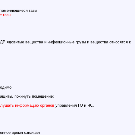
пламеняющиеся газы
е газы
ДР ядовитые вещества и инфекционные грузы и вещества относятся к
ходимо
защиты, покинуть помещение;
ослушать информацию органов
управления ГО и ЧС.
енное время означает: