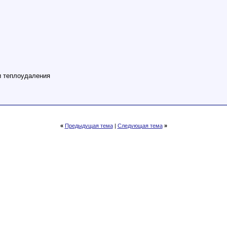
и теплоудаления
«
Предыдущая тема
|
Следующая тема
»