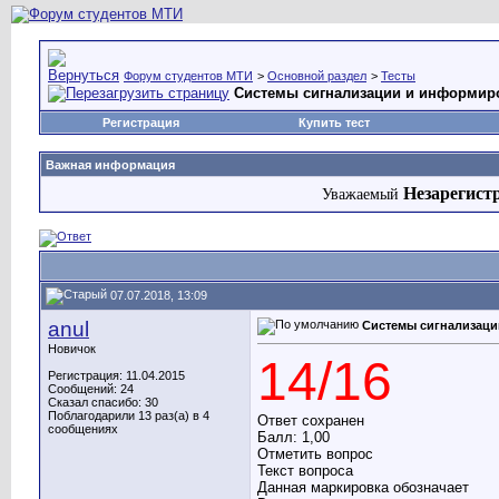
Форум студентов МТИ
>
Основной раздел
>
Тесты
Системы сигнализации и информир
Регистрация
Купить тест
Важная информация
Незарегист
Уважаемый
07.07.2018, 13:09
anul
Системы сигнализац
Новичок
14/16
Регистрация: 11.04.2015
Сообщений: 24
Сказал спасибо: 30
Поблагодарили 13 раз(а) в 4
Ответ сохранен
сообщениях
Балл: 1,00
Отметить вопрос
Текст вопроса
Данная маркировка обозначает