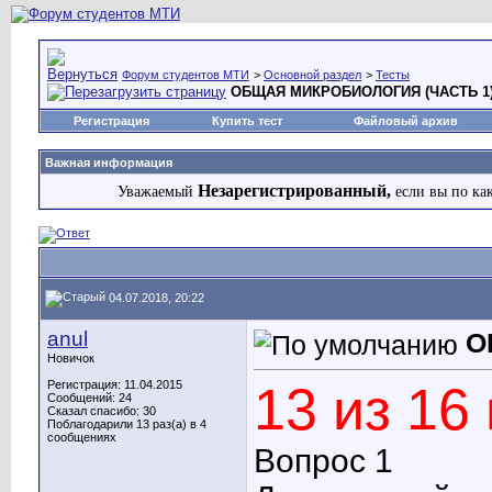
Форум студентов МТИ
>
Основной раздел
>
Тесты
ОБЩАЯ МИКРОБИОЛОГИЯ (ЧАСТЬ 1
Регистрация
Купить тест
Файловый архив
Важная информация
Незарегистрированный,
Уважаемый
если вы по ка
04.07.2018, 20:22
anul
О
Новичок
Регистрация: 11.04.2015
13 из 16
Сообщений: 24
Сказал спасибо: 30
Поблагодарили 13 раз(а) в 4
сообщениях
Вопрос 1