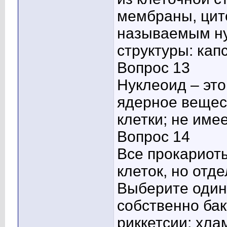
мембраны, цит
называемым ну
структуры: кап
Вопрос 13
Нуклеоид – это
ядерное вещес
клетки; не им
Вопрос 14
Все прокариот
клеток, но отд
Выберите один 
собственно бак
риккетсии; хл