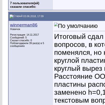
7 пользователя(ей)
сказали cпасибо:
03.06.2018, 17:09
winnerman86
Новичок
Итоговый сдал
Регистрация: 14.11.2017
Сообщений: 5
Сказал спасибо: 0
вопросов, в ко
Поблагодарили 39 раз(а) в 5
сообщениях
поменялся, но 
круглой пласт
круглый вырез 
Расстояние ОО1
пластины распо
заменено h=0,
текстовым вопр