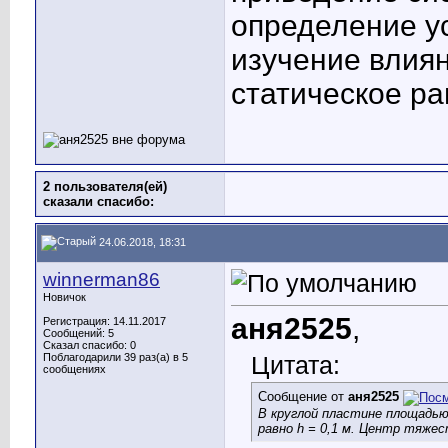
определение у
изучение влиян
статическое р
2 пользователя(ей)
сказали cпасибо:
24.06.2018, 18:31
winnerman86
Новичок
аня2525
,
Регистрация: 14.11.2017
Сообщений: 5
Сказал спасибо: 0
Поблагодарили 39 раз(а) в 5
Цитата:
сообщениях
Сообщение от
аня2525
В круглой пластине площадью
равно h = 0,1 м. Центр тяже