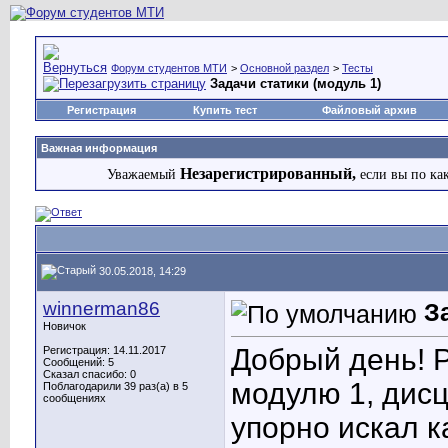
Форум студентов МТИ
>
Основной раздел
>
Тесты
Задачи статики (модуль 1)
Регистрация
Купить тест
Файловый архив
Важная информация
Незарегистрированный,
Уважаемый
если вы по ка
30.05.2018, 14:29
winnerman86
З
Новичок
Добрый день! 
Регистрация: 14.11.2017
Сообщений: 5
Сказал спасибо: 0
модулю 1, дисц
Поблагодарили 39 раз(а) в 5
сообщениях
упорно искал к