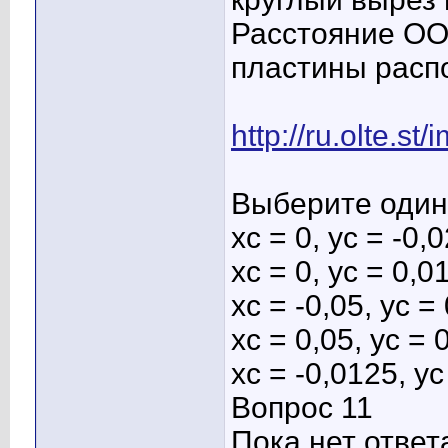
Расстояние ОО1
пластины расп
http://ru.olte.st
Выберите один 
хс = 0, ус = -0,
хс = 0, ус = 0,0
хс = -0,05, ус =
хс = 0,05, ус = 
хс = -0,0125, ус
Вопрос 11
Пока нет ответ