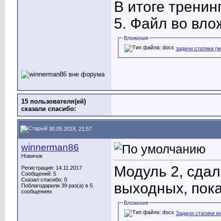
В итоге тренин
5. Файл во вло
Вложения
задачи статики (
15 пользователя(ей)
сказали cпасибо:
30.05.2018, 21:57
winnerman86
Новичок
Модуль 2, сдал
Регистрация: 14.11.2017
Сообщений: 5
Сказал спасибо: 0
выходных, пока
Поблагодарили 39 раз(а) в 5
сообщениях
Вложения
Задачи статики м