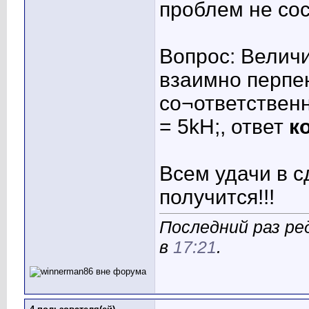
проблем не сос
Вопрос: Велич
взаимно перпен
со¬ответственн
= 5kH;, ответ
ко
Всем удачи в сд
получится!!!
Последний раз ре
в
17:21
.