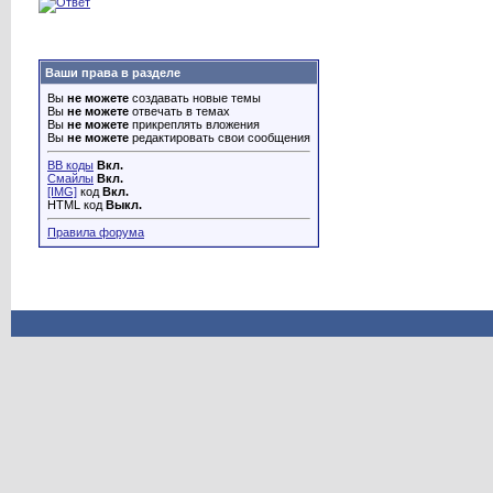
Ваши права в разделе
Вы
не можете
создавать новые темы
Вы
не можете
отвечать в темах
Вы
не можете
прикреплять вложения
Вы
не можете
редактировать свои сообщения
BB коды
Вкл.
Смайлы
Вкл.
[IMG]
код
Вкл.
HTML код
Выкл.
Правила форума