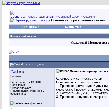
Форум студентов МТИ
>
Основной раздел
>
Общение
Основы информационных систем
Регистрация
Купить тест
Важная информация
Незарегист
Уважаемый
17.04.2018, 14:04
Galiaa
Основы информационных с
Новичок
Сложность и связность систем.
Помогите пожалуйста, нужно:
Регистрация: 17.04.2018
Сообщений: 1
1. Привести пример одной-двух сис
Сказал спасибо: 0
сложности. Проверить аксиомы сл
Поблагодарили 0 раз(а) в 0
2. Построить 3D-, 2D-, 1D-структу
сообщениях
3. Привести и описать примеры пл