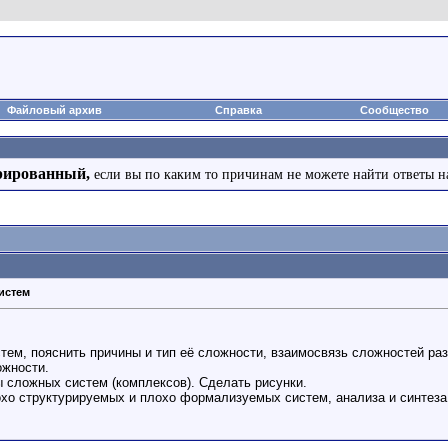
Файловый архив
Справка
Сообщество
рированный,
если вы по каким то причинам не можете найти ответы н
истем
тем, пояснить причины и тип её сложности, взаимосвязь сложностей раз
ожности.
ры сложных систем (комплексов). Сделать рисунки.
охо структурируемых и плохо формализуемых систем, анализа и синтеза