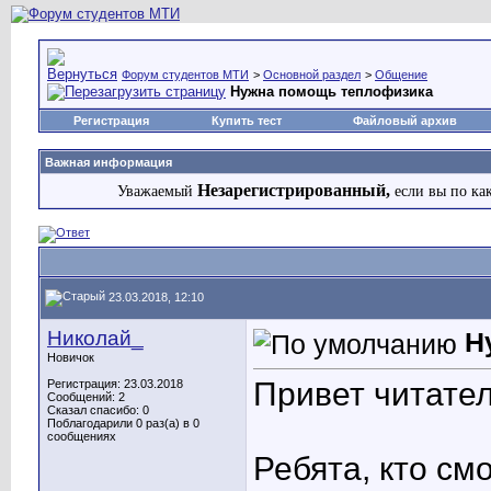
Форум студентов МТИ
>
Основной раздел
>
Общение
Нужна помощь теплофизика
Регистрация
Купить тест
Файловый архив
Важная информация
Незарегистрированный,
Уважаемый
если вы по ка
23.03.2018, 12:10
Николай_
Н
Новичок
Привет читате
Регистрация: 23.03.2018
Сообщений: 2
Сказал спасибо: 0
Поблагодарили 0 раз(а) в 0
сообщениях
Ребята, кто см