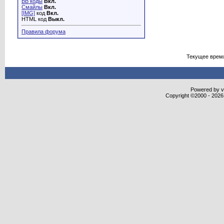
BB коды
Вкл.
Смайлы
Вкл.
[IMG]
код
Вкл.
HTML код
Выкл.
Правила форума
Текущее врем
Powered by vB
Copyright ©2000 - 2026,