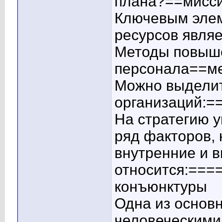
плана?==мисси
Ключевым элем
ресурсов явля
Методы повыше
персонала==ме
Можно выделит
организаций:=
На стратегию 
ряд факторов,
внутренние и 
относится:===
конъюнктуры
Одна из основ
человеческими