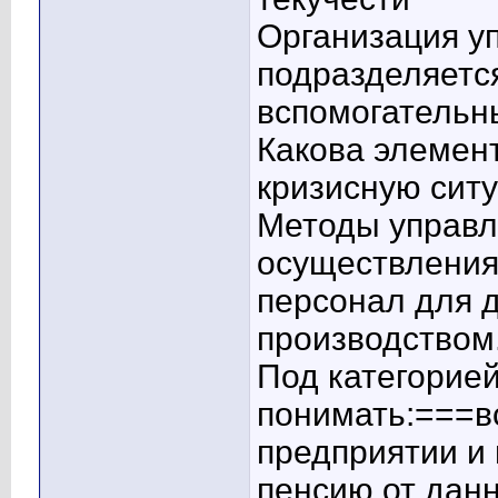
Организация у
подразделяетс
вспомогательн
Какова элемен
кризисную сит
Методы управл
осуществления
персонал для 
производством
Под категорие
понимать:===в
предприятии и
пенсию от дан