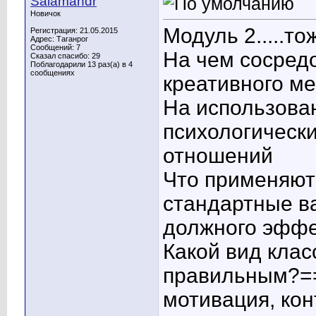
Salamandr
Новичок
Модуль 2.....то
Регистрация: 21.05.2015
Адрес: Таганрог
Сообщений: 7
На чем сосред
Сказал спасибо: 29
Поблагодарили 13 раз(а) в 4
сообщениях
креативного м
На использова
психологическ
отношений
Что применяют 
стандартные в
должного эффе
Какой вид кла
правильным?==
мотивация, кон