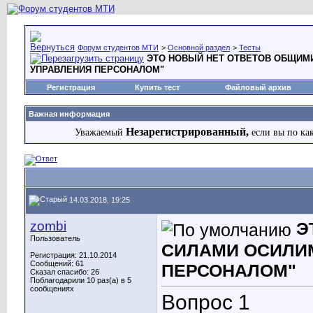
Форум студентов МТИ
>
Основной раздел
>
Тесты
ЭТО НОВЫЙ НЕТ ОТВЕТОВ ОБЩИМИ
УПРАВЛЕНИЯ ПЕРСОНАЛОМ"
Регистрация
Купить тест
Файловый архив
Важная информация
Незарегистрированный,
Уважаемый
если вы по ка
14.03.2018, 19:25
zombi
Э
Пользователь
СИЛАМИ ОСИЛИМ
Регистрация: 21.10.2014
Сообщений: 61
ПЕРСОНАЛОМ"
Сказал спасибо: 26
Поблагодарили 10 раз(а) в 5
сообщениях
Вопрос 1