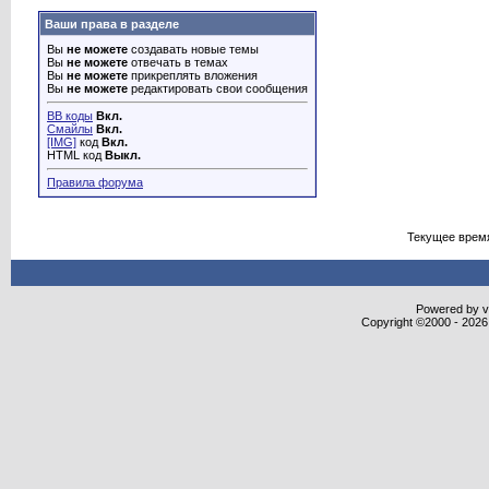
Ваши права в разделе
Вы
не можете
создавать новые темы
Вы
не можете
отвечать в темах
Вы
не можете
прикреплять вложения
Вы
не можете
редактировать свои сообщения
BB коды
Вкл.
Смайлы
Вкл.
[IMG]
код
Вкл.
HTML код
Выкл.
Правила форума
Текущее врем
Powered by vB
Copyright ©2000 - 2026,