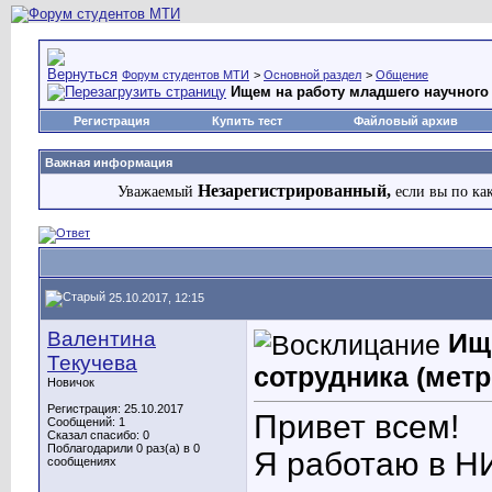
Форум студентов МТИ
>
Основной раздел
>
Общение
Ищем на работу младшего научного 
Регистрация
Купить тест
Файловый архив
Важная информация
Незарегистрированный,
Уважаемый
если вы по ка
25.10.2017, 12:15
Валентина
Ищ
Текучева
сотрудника (метр
Новичок
Регистрация: 25.10.2017
Привет всем!
Сообщений: 1
Сказал спасибо: 0
Поблагодарили 0 раз(а) в 0
Я работаю в Н
сообщениях