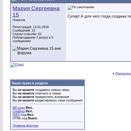
Мария Сергеевна
15
Супер! А для чего тогда создана т
Новичок
Регистрация: 12.01.2016
Сообщений: 13
Сказал спасибо: 52
Поблагодарили 7 раз(а) в 5
сообщениях
«
Предыдущ
Ваши права в разделе
Вы
не можете
создавать новые темы
Вы
не можете
отвечать в темах
Вы
не можете
прикреплять вложения
Вы
не можете
редактировать свои сообщения
BB коды
Вкл.
Смайлы
Вкл.
[IMG]
код
Вкл.
HTML код
Выкл.
Правила форума