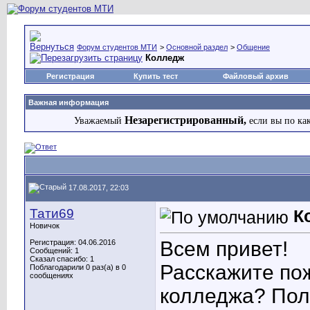
Форум студентов МТИ
>
Основной раздел
>
Общение
Колледж
Регистрация
Купить тест
Файловый архив
Важная информация
Незарегистрированный,
Уважаемый
если вы по ка
17.08.2017, 22:03
Тати69
К
Новичок
Всем привет!
Регистрация: 04.06.2016
Сообщений: 1
Сказал спасибо: 1
Расскажите пож
Поблагодарили 0 раз(а) в 0
сообщениях
колледжа? Пола