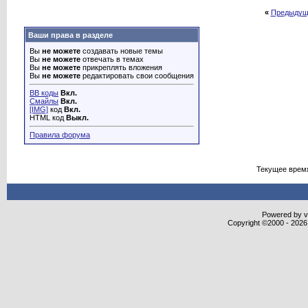
«
Предыдущ
Ваши права в разделе
Вы
не можете
создавать новые темы
Вы
не можете
отвечать в темах
Вы
не можете
прикреплять вложения
Вы
не можете
редактировать свои сообщения
BB коды
Вкл.
Смайлы
Вкл.
[IMG]
код
Вкл.
HTML код
Выкл.
Правила форума
Текущее врем
Powered by vB
Copyright ©2000 - 2026,