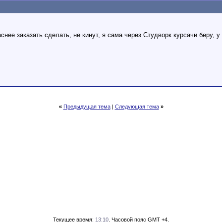
снее заказать сделать, не кинут, я сама через Студворк курсачи беру, 
«
Предыдущая тема
|
Следующая тема
»
Текущее время:
13:10
. Часовой пояс GMT +4.