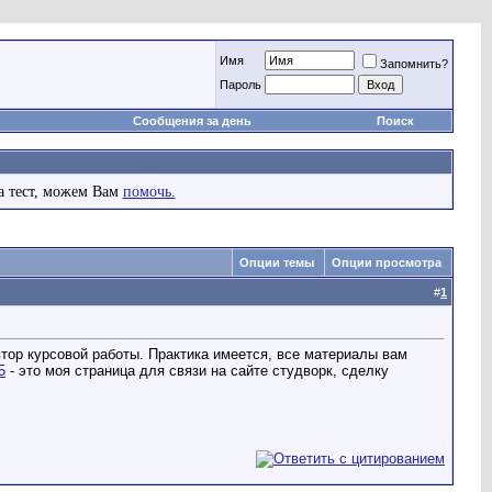
Имя
Запомнить?
Пароль
Сообщения за день
Поиск
а тест, можем Вам
помочь.
Опции темы
Опции просмотра
#
1
втор курсовой работы. Практика имеется, все материалы вам
5
- это моя страница для связи на сайте студворк, сделку