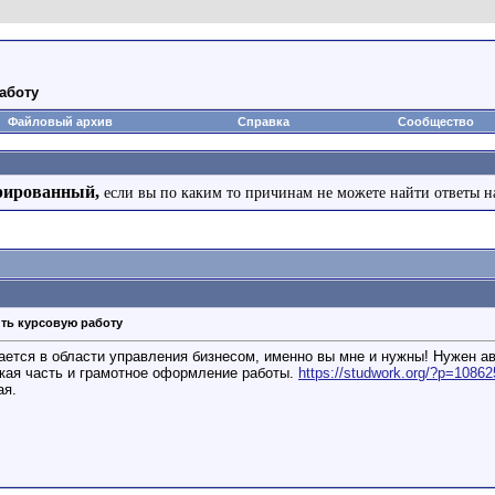
аботу
Файловый архив
Справка
Сообщество
рированный,
если вы по каким то причинам не можете найти ответы н
ть курсовую работу
рается в области управления бизнесом, именно вы мне и нужны! Нужен а
кая часть и грамотное оформление работы.
https://studwork.org/?p=10862
ая.