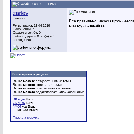
07.08.2017, 11:58
zarlev
Новичок
Все правильно, через биржу безопа
мне куда спокойнее.
Регистрация: 12.04.2016
Сообщений: 2
Сказал спасибо: 0
Поблагодарили 0 раз(а) в 0
сообщениях
Ваши права в разделе
Вы
не можете
создавать новые темы
Вы
не можете
отвечать в темах
Вы
не можете
прикреплять вложения
Вы
не можете
редактировать свои сообщения
BB коды
Вкл.
Смайлы
Вкл.
[IMG]
код
Вкл.
HTML код
Выкл.
Правила форума