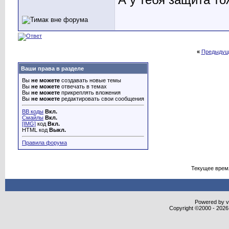
А у тебя защита то
«
Предыдущ
Ваши права в разделе
Вы
не можете
создавать новые темы
Вы
не можете
отвечать в темах
Вы
не можете
прикреплять вложения
Вы
не можете
редактировать свои сообщения
BB коды
Вкл.
Смайлы
Вкл.
[IMG]
код
Вкл.
HTML код
Выкл.
Правила форума
Текущее врем
Powered by vB
Copyright ©2000 - 2026,