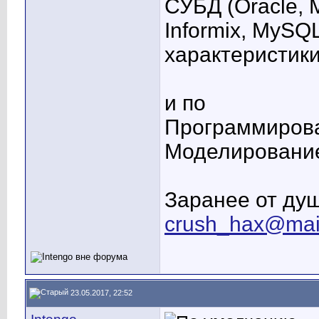
СУБД (Oracle, M
Informix, MySQ
характеристик
и по
Программирова
Моделирование
Заранее от душ
crush_hax@mail
23.05.2017, 22:52