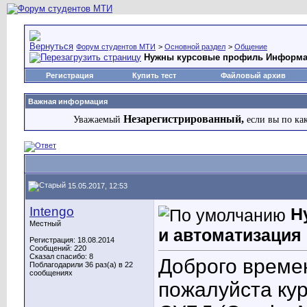
Форум студентов МТИ
>
Основной раздел
>
Общение
Нужны курсовые профиль Информат
Регистрация
Купить тест
Файловый архив
Важная информация
Незарегистрированный,
Уважаемый
если вы по ка
15.05.2017, 12:53
Intengo
Н
Местный
и автоматизация
Регистрация: 18.08.2014
Сообщений: 220
Сказал спасибо: 8
Доброго време
Поблагодарили 36 раз(а) в 22
сообщениях
пожалуйста ку