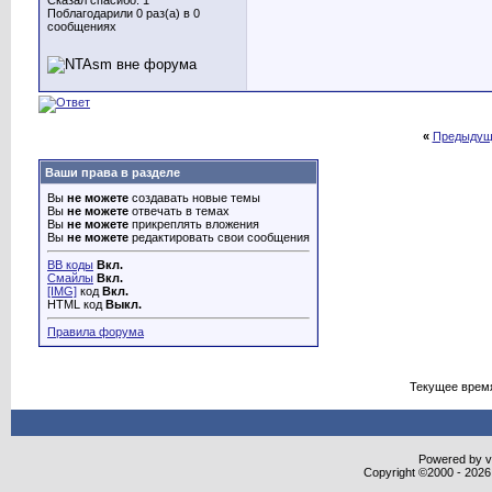
Сказал спасибо: 1
Поблагодарили 0 раз(а) в 0
сообщениях
«
Предыдущ
Ваши права в разделе
Вы
не можете
создавать новые темы
Вы
не можете
отвечать в темах
Вы
не можете
прикреплять вложения
Вы
не можете
редактировать свои сообщения
BB коды
Вкл.
Смайлы
Вкл.
[IMG]
код
Вкл.
HTML код
Выкл.
Правила форума
Текущее врем
Powered by vB
Copyright ©2000 - 2026,