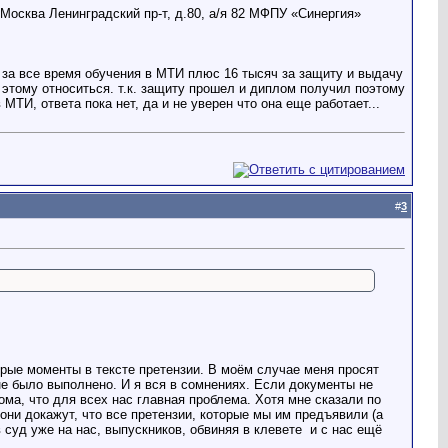
 Москва Ленинградский пр-т, д.80, а/я 82 МФПУ «Синергия»
а за все время обучения в МТИ плюс 16 тысяч за защиту и выдачу
к этому относиться. т.к. защиту прошел и диплом получил поэтому
ТИ, ответа пока нет, да и не уверен что она еще работает...
#
3
торые моменты в тексте претензии. В моём случае меня просят
не было выполнено. И я вся в сомнениях. Если документы не
ма, что для всех нас главная проблема. Хотя мне сказали по
 они докажут, что все претензии, которые мы им предъявили (а
 суд уже на нас, выпускников, обвиняя в клевете
и с нас ещё