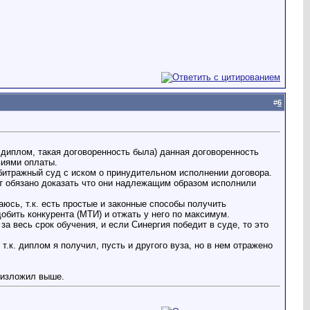
#
6
 диплом, такая договоренность была) данная договоренность
иями оплаты.
рбитражный суд с иском о принудительном исполнении договора.
дет обязано доказать что они надлежащим образом исполнили
аюсь, т.к. есть простые и законные способы получить
бить конкурента (МТИ) и отжать у него по максимум.
а весь срок обучения, и если Синергия победит в суде, то это
.к. диплом я получил, пусть и другого вуза, но в нем отражено
 изложил выше.