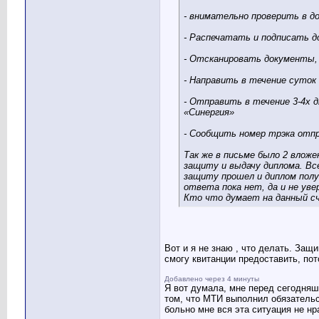
- внимательно проверить в д
- Распечатать и подписать 
- Отсканировать документы, 
- Направить в течение суток
- Отправить в течение 3-4х д
«Синергия»
- Сообщить номер трэка отпр
Так же в письме было 2 вложе
защиту и выдачу диплома. Вс
защиту прошел и диплом полу
ответа пока нет, да и не уве
Кто что думает на данный с
Вот и я не знаю , что делать. За
смогу квитанции предоставить, пот
Добавлено через 4 минуты
Я вот думала, мне перед сегодняшн
том, что МТИ выполнил обязательс
больно мне вся эта ситуация не нр