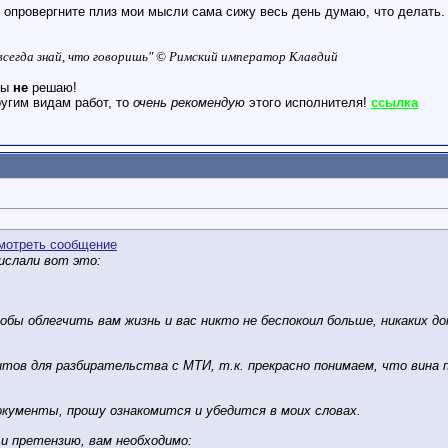
и опровергните плиз мои мысли
сама сижу весь день думаю, что делать. 
о всегда знай, что говоришь" © Римский император Клавдий
ты
не
решаю!
угим видам работ, то
очень рекомендую
этого исполнителя!
ссылка
ислали вот это:
бы облегчить вам жизнь и вас никто не беспокоил больше, никаких д
ов для разбирательства с МТИ, т.к. прекрасно понимаем, что вина п
кументы, прошу ознакомится и убедится в моих словах.
 и претензию, вам необходимо: