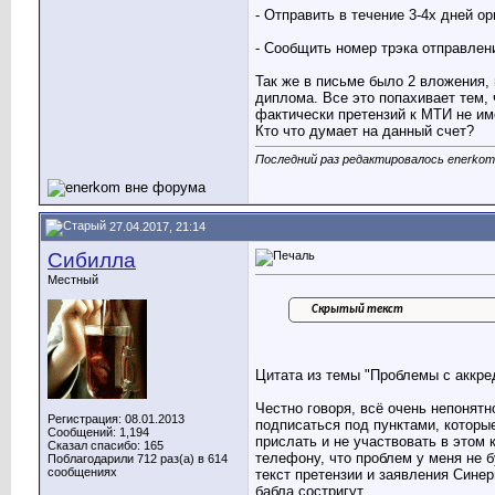
- Отправить в течение 3-4х дней о
- Сообщить номер трэка отправлени
Так же в письме было 2 вложения,
диплома. Все это попахивает тем, 
фактически претензий к МТИ не име
Кто что думает на данный счет?
Последний раз редактировалось enerkom;
27.04.2017, 21:14
Сибилла
Местный
Скрытый текст
Цитата из темы "Проблемы с аккре
Честно говоря, всё очень непонятн
Регистрация: 08.01.2013
подписаться под пунктами, которы
Сообщений: 1,194
прислать и не участвовать в этом
Сказал спасибо: 165
телефону, что проблем у меня не б
Поблагодарили 712 раз(а) в 614
сообщениях
текст претензии и заявления Сине
бабла состригут.