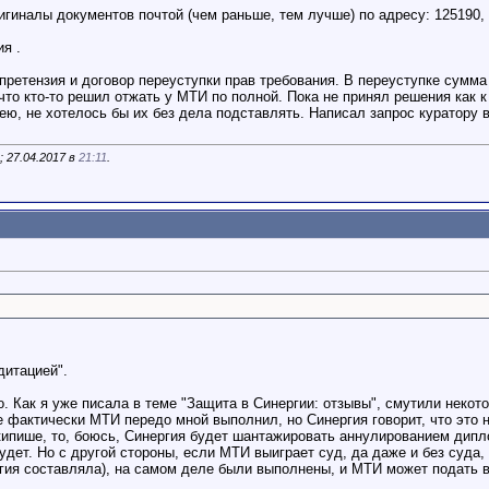
ригиналы документов почтой (чем раньше, тем лучше) по адресу: 125190,
я .
 претензия и договор переуступки прав требования. В переуступке сумм
что кто-то решил отжать у МТИ по полной. Пока не принял решения как 
ю, не хотелось бы их без дела подставлять. Написал запрос куратору в М
 27.04.2017 в
21:11
.
дитацией".
о. Как я уже писала в теме "Защита в Синергии: отзывы", смутили неко
е фактически МТИ передо мной выполнил, но Синергия говорит, что это 
 кипише, то, боюсь, Синергия будет шантажировать аннулированием дипло
удет. Но с другой стороны, если МТИ выиграет суд, да даже и без суда,
ргия составляла), на самом деле были выполнены, и МТИ может подать в