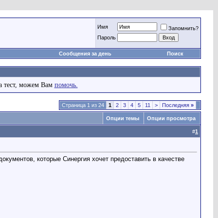
Имя
Запомнить?
Пароль
Сообщения за день
Поиск
а тест, можем Вам
помочь.
Страница 1 из 24
1
2
3
4
5
11
>
Последняя
»
Опции темы
Опции просмотра
#
1
документов, которые Синергия хочет предоставить в качестве