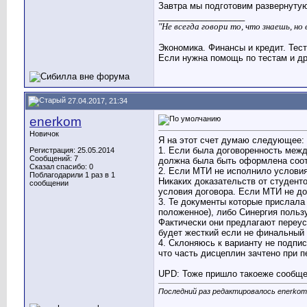
Завтра мы подготовим развернутую
__________________
"Не всегда говори то, что знаешь, н
Экономика. Финансы и кредит. Тес
Если нужна помощь по тестам и др
27.04.2017, 21:34
enerkom
Новичок
Я на этот счет думаю следующее:
1. Если была договоренность межд
Регистрация: 25.05.2014
Сообщений: 7
должна была быть оформлена соот
Сказал спасибо: 0
2. Если МТИ не исполнило условия
Поблагодарили 1 раз в 1
Никаких доказательств от студент
сообщении
условия договора. Если МТИ не док
3. Те документы которые прислала 
положенное), либо Синергия польз
Фактически они предлагают переуст
будет жесткий если не финальный
4. Склоняюсь к варианту не подпис
что часть дисцеплин зачтено при 
UPD: Тоже пришло такоеже сообще
Последний раз редактировалось enerkom;