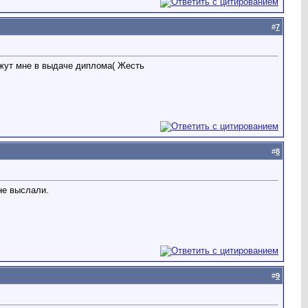
#
7
ажут мне в выдаче диплома( Жесть
#
8
не выслали.
#
9