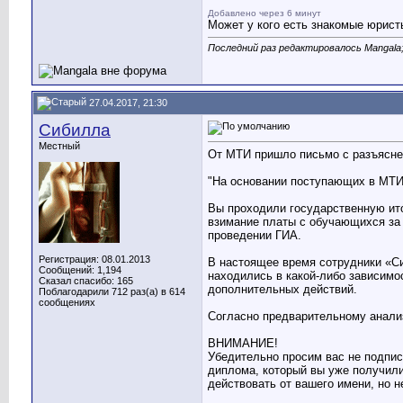
Добавлено через 6 минут
Может у кого есть знакомые юрист
Последний раз редактировалось Mangala;
27.04.2017, 21:30
Сибилла
Местный
От МТИ пришло письмо с разъясне
"На основании поступающих в МТ
Вы проходили государственную ито
взимание платы с обучающихся за 
проведении ГИА.
Регистрация: 08.01.2013
В настоящее время сотрудники «Си
Сообщений: 1,194
находились в какой-либо зависимо
Сказал спасибо: 165
дополнительных действий.
Поблагодарили 712 раз(а) в 614
сообщениях
Согласно предварительному анализ
ВНИМАНИЕ!
Убедительно просим вас не подпис
диплома, который вы уже получили
действовать от вашего имени, но н