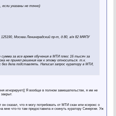
 если указаны не точно)
125190, Москва Ленинградский пр-т, д.80, а/я 82 МФПУ
е сумма за все время обучения в МТИ плюс 16 тысяч за
ка не принял решения как к этому относиться. т.к.
 без дела подставлять. Написал запрос куратору в МТИ,
еня игнорирует(( Я вообще в полном замешательстве, я им не
 закрыт.
 он сказал, что я могу потребовать от МТИ скан или ксерокс о
а мне что-то там предоставила и скинуть куратору Синергии. Уж