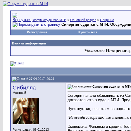
Форум студентов МТИ
>
Основной раздел
>
Общение
Синергия судится с МТИ. Обсуждени
Регистрация
Купить тест
Важная информация
Незарегист
Уважаемый
27.04.2017, 20:21
Сибилла
Синергия судится с МТ
Местный
Сегодня начали обзванивать из Си
доказательств в суде с МТИ. Пред
Чувствуется, вся эта ж.па надолго.
__________________
"Не всегда говори то, что знаешь, н
Экономика. Финансы и кредит. Тес
Регистрация: 08.01.2013
Если нужна помощь по тестам и др