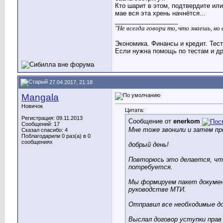
Кто шарит в этом, подтвердите ил
мае вся эта хрень начнётся...
__________________
"Не всегда говори то, что знаешь, н
Экономика. Финансы и кредит. Тес
Если нужна помощь по тестам и др
27.04.2017, 21:18
Mangala
Новичок
Цитата:
Регистрация: 09.11.2013
Сообщение от
enerkom
Сообщений: 17
Мне тоже звонили и затем пр
Сказал спасибо: 4
Поблагодарили 0 раз(а) в 0
сообщениях
добрый день!
Повторюсь это делается, что
потребуется.
Мы формируем пакет документ
руководстве МТИ.
Отправил все необходимые до
Выслал договор уступки прав