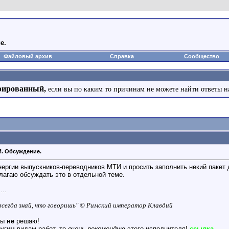
е.
Файловый архив
Справка
Сообщество
рированный,
если вы по каким то причинам не можете найти ответы н
И. Обсуждение.
нергии выпускников-переводников МТИ и просить заполнить некий пакет 
лагаю обсуждать это в отдельной теме.
...
о всегда знай, что говоришь" © Римский император Клавдий
ты
не
решаю!
угим видам работ, то
очень рекомендую
этого исполнителя!
ссылка