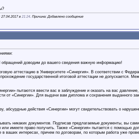
ы?
 27.04.2017 в
21:24
. Причина: Добавлено сообщение
ниями:
И обращений доводим до вашего сведения важную информацию!
говую аттестацию в Университете «Синергия». В соответствии с Федера
прохождение государственной итоговой аттестации не допускается. Ме
нергии» пытаются ввести вас в заблуждение и оказать на вас давление,
сти от «Синергии». Для выдачи вам диплома и сохранения выданного зак
у, абсурдные действия «Синергии» могут свидетельствовать о нарушени
ывать никаких документов. Подписав предлагаемые документы, вы сами о
 или имеете право получить. Также «Синергия» пытается с помощью дог
е в ваших интересах, причем по договорам, по которым работа уже пров