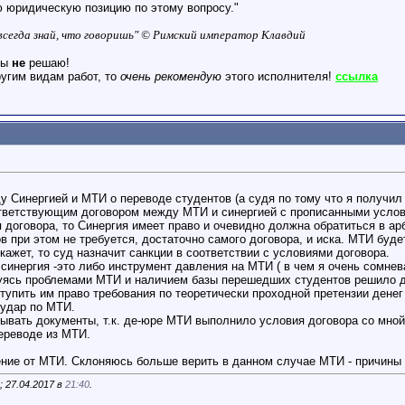
 юридическую позицию по этому вопросу."
о всегда знай, что говоришь" © Римский император Клавдий
ты
не
решаю!
угим видам работ, то
очень рекомендую
этого исполнителя!
ссылка
у Синергией и МТИ о переводе студентов (а судя по тому что я получил
ветствующим договором между МТИ и синергией с прописанными услов
 договора, то Синергия имеет право и очевидно должна обратиться в а
ов при этом не требуется, достаточно самого договора, и иска. МТИ бу
ажет, то суд назначит санкции в соответствии с условиями договора.
синергия -это либо инструмент давления на МТИ ( в чем я очень сомнев
уясь проблемами МТИ и наличием базы перешедших студентов решило до
упить им право требования по теоретически проходной претензии денег з
 удар по МТИ.
ывать документы, т.к. де-юре МТИ выполнило условия договора со мной т
переводе из МТИ.
ние от МТИ. Склоняюсь больше верить в данном случае МТИ - причины
 27.04.2017 в
21:40
.