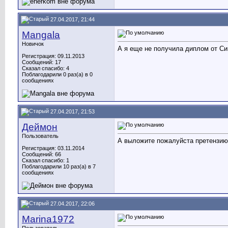
27.04.2017, 21:44
Mangala
Новичок
А я еще не получила диплом от Си
Регистрация: 09.11.2013
Сообщений: 17
Сказал спасибо: 4
Поблагодарили 0 раз(а) в 0
сообщениях
27.04.2017, 21:53
Деймон
Пользователь
А выложите пожалуйста претензию,
Регистрация: 03.11.2014
Сообщений: 66
Сказал спасибо: 1
Поблагодарили 10 раз(а) в 7
сообщениях
27.04.2017, 22:06
Marina1972