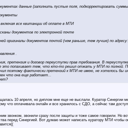
окументах данные (заполнить пустые поля, подкорректировать суммы,
документы
включая все квитанции об оплате в МТИ
 сканы документов по электронной почте
ней оригиналы документов почтой (чем раньше, тем лучше) по адресу: 
авления .
ния, претензия и договор переуступки прав требования. В переуступк
е это попахивает тем, что кто-то решил отжать у МТИ по полной. По
чил поэтому фактически претензий к МТИ не имею, не хотелось бы их
рен что она еще работает...
чет?
щищалась 10 апреля, но диплом мне еще не выслали. Куратор Синергии м
ому что оплачивала онлайн и все хранилось с СДО, а сейчас там доступ
им звонком, звонили сразу после защиты и тоже самое говорили. Но вот
тва перед Синергией. Вот думаю может написать куратору МТИ чтобы он
авится((