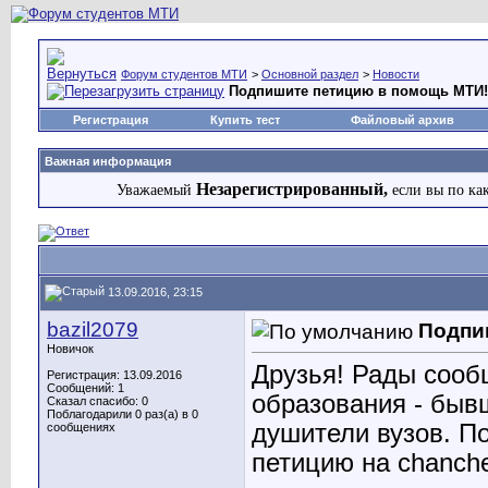
Форум студентов МТИ
>
Основной раздел
>
Новости
Подпишите петицию в помощь МТИ!
Регистрация
Купить тест
Файловый архив
Важная информация
Незарегистрированный,
Уважаемый
если вы по ка
13.09.2016, 23:15
bazil2079
Подпи
Новичок
Друзья! Рады сооб
Регистрация: 13.09.2016
Сообщений: 1
образования - быв
Сказал спасибо: 0
Поблагодарили 0 раз(а) в 0
душители вузов. П
сообщениях
петицию на chanche