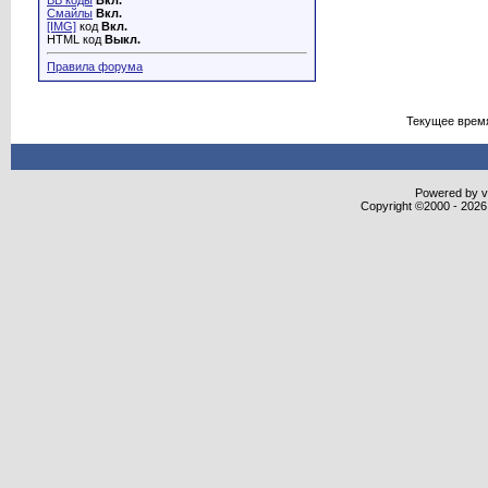
BB коды
Вкл.
Смайлы
Вкл.
[IMG]
код
Вкл.
HTML код
Выкл.
Правила форума
Текущее врем
Powered by vB
Copyright ©2000 - 2026,