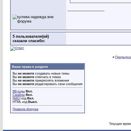
__________________
5 пользователя(ей)
сказали cпасибо:
«
Предыдущ
Ваши права в разделе
Вы
не можете
создавать новые темы
Вы
не можете
отвечать в темах
Вы
не можете
прикреплять вложения
Вы
не можете
редактировать свои сообщения
BB коды
Вкл.
Смайлы
Вкл.
[IMG]
код
Вкл.
HTML код
Выкл.
Правила форума
Текущее врем