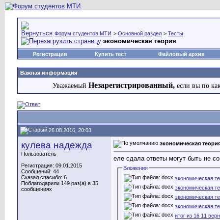
Форум студентов МТИ
>
Основной раздел
>
Тесты
экономическая теория
Регистрация
Купить тест
Файловый архив
Важная информация
Незарегистрированный,
Уважаемый
если вы по ка
26.08.2016, 20:03
кулева надежда
экономическая теори
Пользователь
еле сдала ответы могут быть не со
Регистрация: 09.01.2015
Вложения
Сообщений: 44
Сказал спасибо: 6
экономическая те
Поблагодарили 149 раз(а) в 35
экономическая те
сообщениях
экономическая те
экономическая те
итог из 16 11 вер