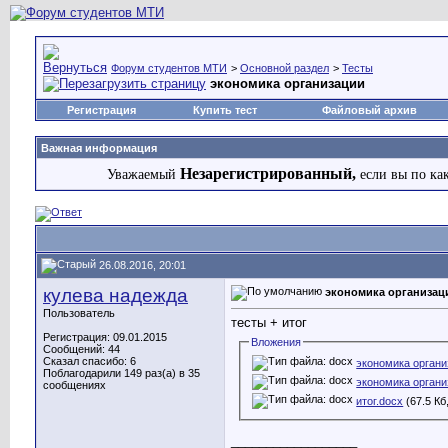
Форум студентов МТИ
>
Основной раздел
>
Тесты
экономика организации
Регистрация
Купить тест
Файловый архив
Важная информация
Незарегистрированный,
Уважаемый
если вы по ка
26.08.2016, 20:01
кулева надежда
экономика организац
Пользователь
тесты + итог
Регистрация: 09.01.2015
Вложения
Сообщений: 44
Сказал спасибо: 6
экономика органи
Поблагодарили 149 раз(а) в 35
экономика органи
сообщениях
итог.docx
(67.5 Кб
__________________