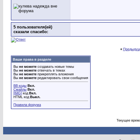
5 пользователя(ей)
сказали cпасибо:
«
Предыдущ
Ваши права в разделе
Вы
не можете
создавать новые темы
Вы
не можете
отвечать в темах
Вы
не можете
прикреплять вложения
Вы
не можете
редактировать свои сообщения
BB коды
Вкл.
Смайлы
Вкл.
[IMG]
код
Вкл.
HTML код
Выкл.
Правила форума
Текущее врем