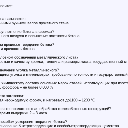
носится:
ана называется:
нными ручьями валов прокатного стана
оуплотнение бетона в формах?
ного воздуха и повышение плотности бетона
на процессе твердения бетона?
 и прочность бетона
словном обозначении металлического листа?
остью и качеству кромки, толщина и размеры листа, государственный ст
значении уголка металлического?
щина уголка в миллиметрах, требование по точности и государственный 
 химическому составу основных марок сталей, использующих при изгот
, фосфора – не более 0,030 %
та заготовки:
я необходимую форму, и нагревают до1100 – 1200 °С
тся тепловлажностная обработка железобетонных конструкций?
 время выдержки 2 – 3 часа
способам ускорения твердения бетона?
ользование быстротвердеющих и особобыстротвердеющих цементов