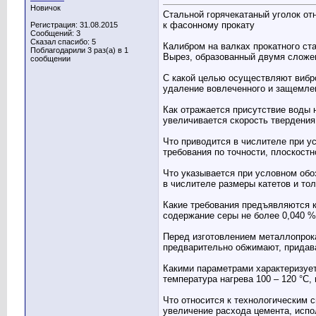
Новичок
Стальной горячекатаный уголок от
к фасонному прокату
Регистрация: 31.08.2015
Сообщений: 3
Сказал спасибо: 5
Калибром на валках прокатного ст
Поблагодарили 3 раз(а) в 1
Вырез, образованный двумя сложе
сообщении
С какой целью осуществляют вибр
удаление вовлеченного и защемлен
Как отражается присутствие воды 
увеличивается скорость твердения
Что приводится в числителе при у
требования по точности, плоскостн
Что указывается при условном обо
в числителе размеры катетов и тол
Какие требования предъявляются к
содержание серы не более 0,040 %
Перед изготовлением металлопрока
предварительно обжимают, придава
Какими параметрами характеризуе
температура нагрева 100 – 120 °С,
Что относится к технологическим 
увеличение расхода цемента, исп