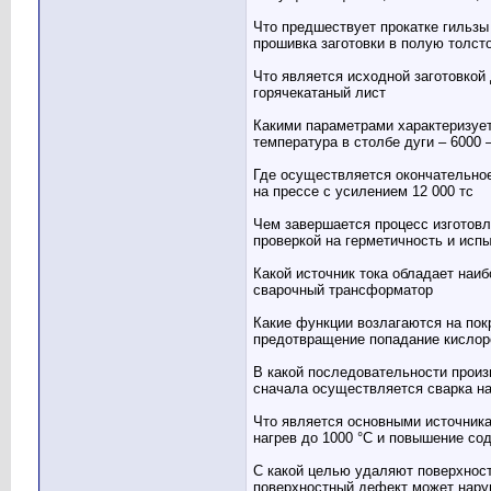
Что предшествует прокатке гильзы
прошивка заготовки в полую толст
Что является исходной заготовкой
горячекатаный лист
Какими параметрами характеризует
температура в столбе дуги – 6000 
Где осуществляется окончательное
на прессе с усилением 12 000 тс
Чем завершается процесс изготов
проверкой на герметичность и исп
Какой источник тока обладает на
сварочный трансформатор
Какие функции возлагаются на пок
предотвращение попадание кислоро
В какой последовательности прои
сначала осуществляется сварка на
Что является основными источника
нагрев до 1000 °С и повышение со
С какой целью удаляют поверхнос
поверхностный дефект может нару