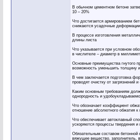
В обычном цементном бетоне затв
10 – 20%
Что достигается армированием бет
снижаются усадочные деформации 
В процессе изготовления металлич
длины листа
Что указывается при условном обо
в числителе – диаметр в миллиметр
Основные преимущества гнутого п
возможность уменьшить толщину и
В чем заключается подготовка фо
проводят очистку от загрязнений 
Каким основным требованиям долж
однородность и удобоукладываемо
Что обозначает коэффициент обжат
отношение абсолютного обжатия к 
Что обеспечивает автоклавный спо
ускоряются процессы твердения и
Обязательным составом бетонной 
вяжущее вещество, заполнитель, 