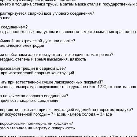
метр и толщина стенки трубы, а затем марка стали и государственный 
рактеризуется сварной шов углового соединения?
го шва
 соединением?
в, расположенных под углом и сваренных в месте смыкания края одного
ойчивой электрической дуги при сварке?
таллических электродов
ми свойствами характеризуются лакокрасочные материалы?
вердых, степень и время высыхания, вязкость
бразования трещин в сварном шве?
при изготовлений сварных конструкций
ить при естественной сушке лакокрасочных покрытий?
алов, температура окружающего воздуха не ниже 12°С, относительная 
а на качество сварного соединения?
прочность сварного соединения
вергаются покрытия при эксплуатацией изделий на открытом воздухе?
ат искусственной погоды – 7 часов, камера холода – 3 часа
 порошковыми полимерными красками?
ого материала на нагретую поверхность