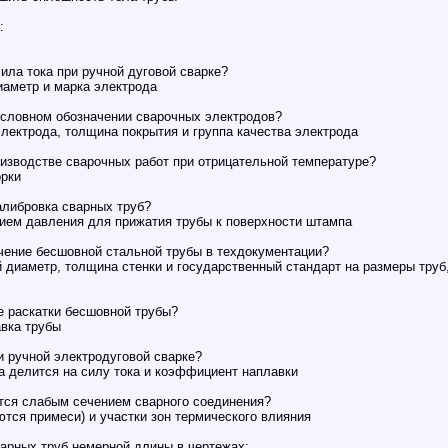
:
ила тока при ручной дуговой сварке?
иаметр и марка электрода
условном обозначении сварочных электродов?
электрода, толщина покрытия и группа качества электрода
оизводстве сварочных работ при отрицательной температуре?
орки
алибровка сварных труб?
ием давления для прижатия трубы к поверхности штампа
чение бесшовной стальной трубы в техдокументации?
 диаметр, толщина стенки и государственный стандарт на размеры труб,
е раскатки бесшовной трубы?
авка трубы
и ручной электродуговой сварке?
 делится на силу тока и коэффициент наплавки
тся слабым сечением сварного соединения?
ются примеси) и участки зон термического влияния
арных труб немерной длины в чертежах: