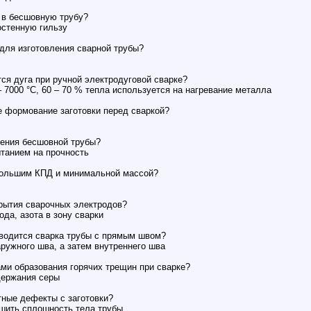
 в бесшовную трубу?
остенную гильзу
 для изготовления сварной трубы?
ся дуга при ручной электродуговой сварке?
– 7000 °С, 60 – 70 % тепла используется на нагревание металла
 формование заготовки перед сваркой?
ления бесшовной трубы?
ытанием на прочность
ибольшим КПД и минимальной массой?
рытия сварочных электродов?
да, азота в зону сварки
зводится сварка трубы с прямым швом?
ружного шва, а затем внутреннего шва
ми образования горячих трещин при сварке?
держания серы
тные дефекты с заготовки?
шить сплошность тела трубы