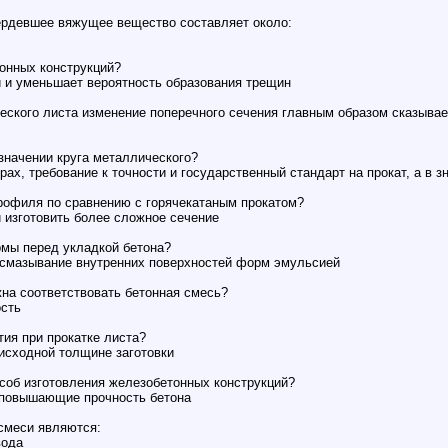
ердевшее вяжущее вещество составляет около:
онных конструкций?
и уменьшает вероятность образования трещин
еского листа изменение поперечного сечения главным образом сказывае
значении круга металлического?
ах, требование к точности и государственный стандарт на прокат, а в з
рофиля по сравнению с горячекатаным прокатом?
 изготовить более сложное сечение
рмы перед укладкой бетона?
и смазывание внутренних поверхностей форм эмульсией
на соответствовать бетонная смесь?
сть
ия при прокатке листа?
исходной толщине заготовки
соб изготовления железобетонных конструкций?
 повышающие прочность бетона
смеси являются:
вода