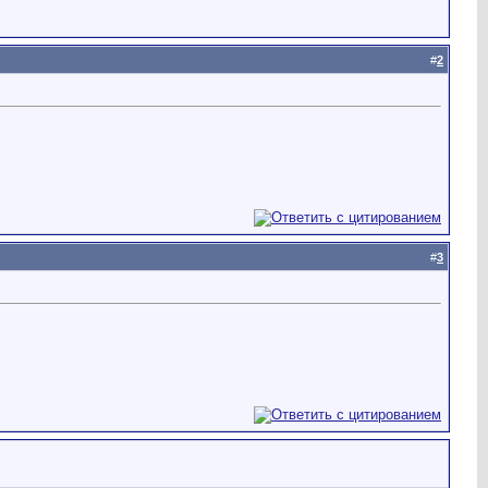
#
2
#
3