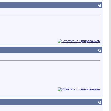
#
4
#
5
#
6