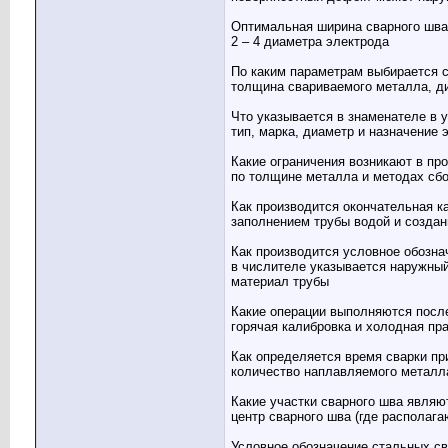
Оптимальная ширина сварного шва
2 – 4 диаметра электрода
По каким параметрам выбирается с
толщина свариваемого металла, д
Что указывается в знаменателе в 
тип, марка, диаметр и назначение 
Какие ограничения возникают в пр
по толщине металла и методах сб
Как производится окончательная к
заполнением трубы водой и создан
Как производится условное обозна
в числителе указывается наружный
материал трубы
Какие операции выполняются посл
горячая калибровка и холодная пр
Как определяется время сварки пр
количество наплавляемого металла
Какие участки сварного шва являю
центр сварного шва (где располага
Условное обозначение стальных св