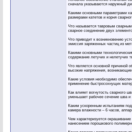
сначала указываются наружный диа
Какими основными параметрами ха
размерами катетов и корня сварно
Что называется тавровым сварным
сварное соединение двух элементо
Что приводит к возникновению уст
эмиссия заряженных частиц из ме
Какими основными технологически
содержание летучих и нелетучих т
Что является основной причиной о
высокие напряжения, возникающие 
Какие условия необходимо обеспеч
применение быстросохнущих матери
Как влияет вогнутость сварного шв
уменьшает рабочее сечение шва и 
Каким ускоренным испытаниям под
камера влажности – 6 часов, аппар
Чем характеризуется окрашивание
нанесением порошкового полимерн