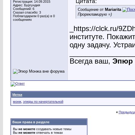
Цитата:
Регистрация: 14.09.2015
Адрес: Бургундия
Сообщений: 6
Сообщение от
Mariarita
Сказал спасибо: 3
Прорекламирую =)
Поблагодарили 0 раз(а) в 0
сообщениях
_https://clck.ru/9Z
институте. Покажит
одну задачу. Устра
________________
Всегда ваш,
Эпюр
Метки
монж
,
эпюры по начертательной
«
Предыдущ
Ваши права в разделе
Вы
не можете
создавать новые темы
Вы
не можете
отвечать в темах