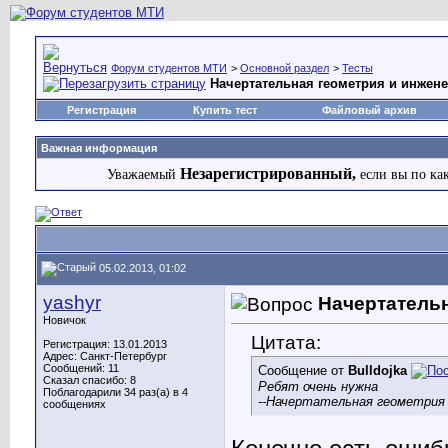
Форум студентов МТИ
>
Основной раздел
>
Тесты
Начертательная геометрия и инжен
Регистрация
Купить тест
Файловый архив
Важная информация
Незарегистрированный,
Уважаемый
если вы по ка
05.02.2013, 01:02
yashyr
Начертательн
Новичок
Цитата:
Регистрация: 13.01.2013
Адрес: Санкт-Петербург
Сообщений: 11
Сообщение от
Bulldojka
Сказал спасибо: 8
Ребят очень нужна
Поблагодарили 34 раз(а) в 4
--Начертательная геометрия
сообщениях