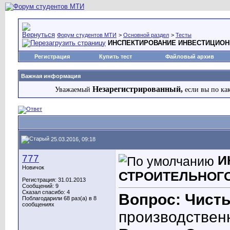
Форум студентов МТИ
>
Основной раздел
>
Тесты
ИНСПЕКТИРОВАНИЕ ИНВЕСТИЦИОН
Регистрация
Купить тест
Файловый архив
Важная информация
Незарегистрированный,
Уважаемый
если вы по ка
25.03.2016, 09:18
777
И
Новичок
СТРОИТЕЛЬНОГ
Регистрация: 31.01.2013
Сообщений: 9
Сказал спасибо: 4
Вопрос: Чисты
Поблагодарили 68 раз(а) в 8
сообщениях
производствен