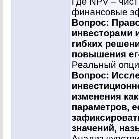
Где NPV – чис
финансовые э
Вопрос: Право
инвесторами 
гибких решени
повышения ег
Реальный опц
Вопрос: Иссл
инвестиционно
изменения как
параметров, 
зафиксироват
значений, наз
Анализ чувств