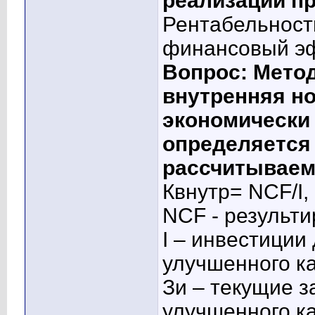
реализации пр
Рентабельност
финансовый эф
Вопрос: Метод
внутренняя н
экономически
определяется 
рассчитываем
Квнутр= NCF/I,
NCF - результ
I – инвестиции
улучшенного к
Зи – текущие з
улучшенного ка