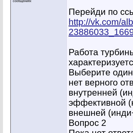
сообщениях
Перейди по сс
http://vk.com/al
23886033_1669
Работа турбины
характеризуется
Выберите один 
нет верного от
внутренней (и
эффективной (
внешней (инди
Вопрос 2
Пока нет ответ