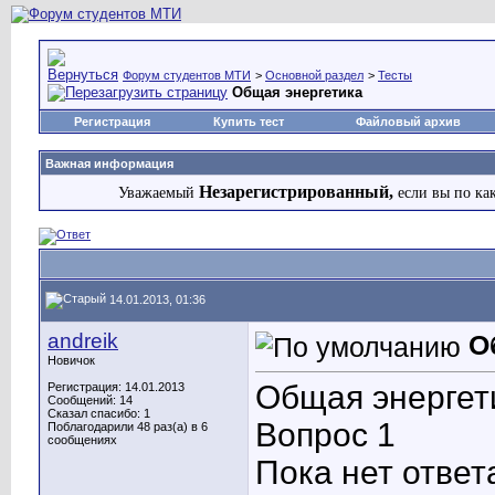
Форум студентов МТИ
>
Основной раздел
>
Тесты
Общая энергетика
Регистрация
Купить тест
Файловый архив
Важная информация
Незарегистрированный,
Уважаемый
если вы по ка
14.01.2013, 01:36
andreik
О
Новичок
Общая энергет
Регистрация: 14.01.2013
Сообщений: 14
Сказал спасибо: 1
Вопрос 1
Поблагодарили 48 раз(а) в 6
сообщениях
Пока нет ответ