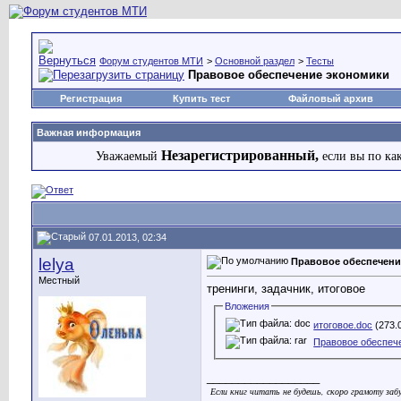
Форум студентов МТИ
>
Основной раздел
>
Тесты
Правовое обеспечение экономики
Регистрация
Купить тест
Файловый архив
Важная информация
Незарегистрированный,
Уважаемый
если вы по ка
07.01.2013, 02:34
lelya
Правовое обеспечени
Местный
тренинги, задачник, итоговое
Вложения
итоговое.doc
(273.
Правовое обеспече
__________________
Если книг читать не будешь, скоро грамоту заб