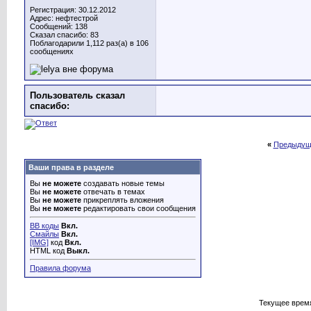
Регистрация: 30.12.2012
Адрес: нефтестрой
Сообщений: 138
Сказал спасибо: 83
Поблагодарили 1,112 раз(а) в 106
сообщениях
Пользователь сказал
cпасибо:
«
Предыдущ
Ваши права в разделе
Вы
не можете
создавать новые темы
Вы
не можете
отвечать в темах
Вы
не можете
прикреплять вложения
Вы
не можете
редактировать свои сообщения
BB коды
Вкл.
Смайлы
Вкл.
[IMG]
код
Вкл.
HTML код
Выкл.
Правила форума
Текущее врем