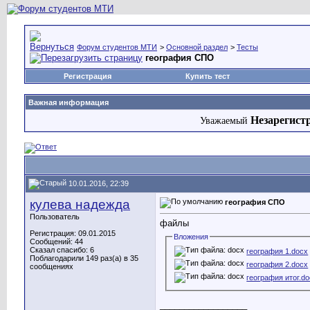
Форум студентов МТИ
>
Основной раздел
>
Тесты
география СПО
Регистрация
Купить тест
Важная информация
Незарегист
Уважаемый
10.01.2016, 22:39
кулева надежда
география СПО
Пользователь
файлы
Регистрация: 09.01.2015
Вложения
Сообщений: 44
Сказал спасибо: 6
география 1.docx
Поблагодарили 149 раз(а) в 35
география 2.docx
сообщениях
география итог.d
__________________