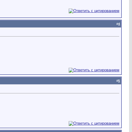
#
4
#
5