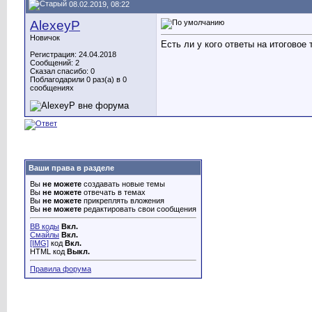
08.02.2019, 08:22
AlexeyP
Новичок
Есть ли у кого ответы на итоговое
Регистрация: 24.04.2018
Сообщений: 2
Сказал спасибо: 0
Поблагодарили 0 раз(а) в 0
сообщениях
Ваши права в разделе
Вы
не можете
создавать новые темы
Вы
не можете
отвечать в темах
Вы
не можете
прикреплять вложения
Вы
не можете
редактировать свои сообщения
BB коды
Вкл.
Смайлы
Вкл.
[IMG]
код
Вкл.
HTML код
Выкл.
Правила форума