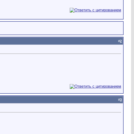
#
2
#
3